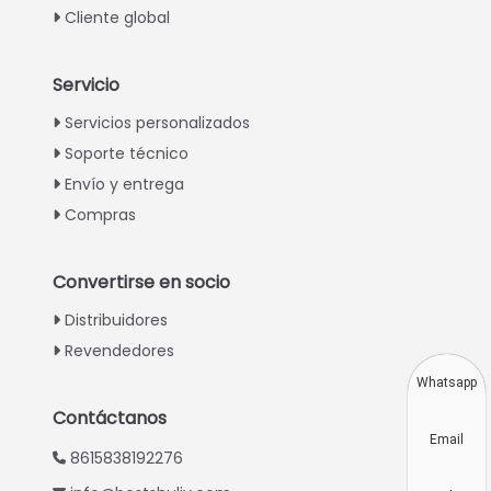
Cliente global
Servicio
Italian
Servicios personalizados
Soporte técnico
Greek
Envío y entrega
Urdu
Compras
Swahili
Turkish
Convertirse en socio
Indonesian
Distribuidores
Thai
Revendedores
Vietnamese
Whatsapp
Japanese
Contáctanos
Email
Korean
8615838192276
Hindi