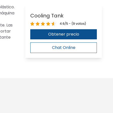
lástico.
 máquina
Cooling Tank
4.6/5 - (9 votos)
te. Las
cortar
Obtener precio
rtante
Chat Online