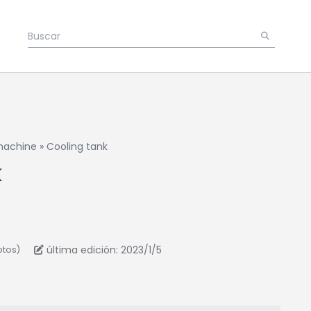
 machine
»
Cooling tank
k
última edición: 2023/1/5
otos)