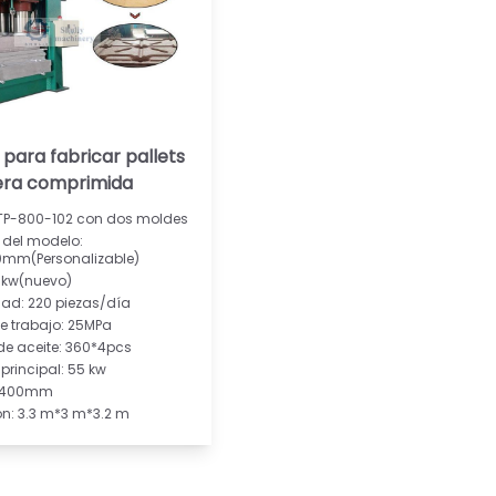
para fabricar pallets
ra comprimida
TP-800-102 con dos moldes
del modelo:
0mm(Personalizable)
11kw(nuevo)
ad: 220 piezas/día
de trabajo: 25MPa
 de aceite: 360*4pcs
principal: 55 kw
: 400mm
n: 3.3 m*3 m*3.2 m