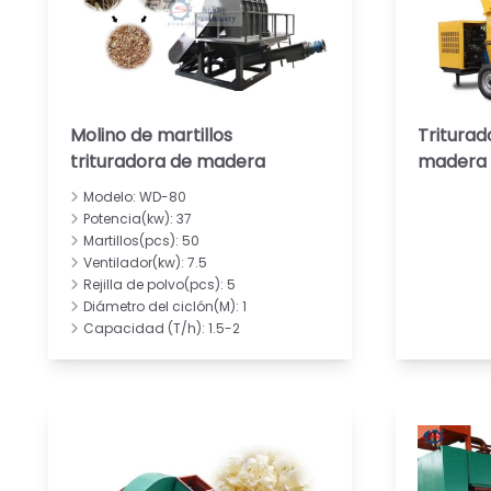
Molino de martillos
Tritura
trituradora de madera
madera
Modelo: WD-80
Potencia(kw): 37
Martillos(pcs): 50
Ventilador(kw): 7.5
Rejilla de polvo(pcs): 5
Diámetro del ciclón(M): 1
Capacidad (T/h): 1.5-2