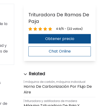
Trituradora De Ramas De
Paja
e la
4.9/5 - (22 votos)
Obtener precio
ad y
as de
Chat Online
máquina de carbón
,
máquina individual
s
Horno De Carbonización Por Flujo De
Aire
trituradora y astilladora de madera
r de
Máquina Trituradora De Paja Y