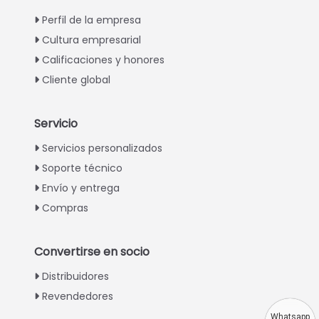
Perfil de la empresa
Cultura empresarial
Calificaciones y honores
Cliente global
Servicio
Italian
Servicios personalizados
Soporte técnico
Greek
Envío y entrega
Urdu
Compras
Swahili
Turkish
Convertirse en socio
Indonesian
Distribuidores
Thai
Revendedores
Vietnamese
Whatsapp