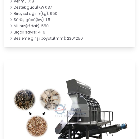
Verim(T): 8
Destek gücü(KW): 37
Bireysel ağırlık(kg): 950
Sürüş gücü(kw): 1.5
Mil hızı(r/dak): 550
Bıçak sayısı: 4-6
Besleme girişi boyutu(mm): 230*250