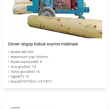
Döner ahşap kabuk soyma makinesi
Model: WD-300
Maksimum çap: 300mm
Bıçak sayısı(adet): 4
Ana güç(kw): 7.5
Sürüş gücü(kw): 1.5
Ağırlık(T): 1.5
Boyut(U*G*Y)(m): 2.5*1.8*1.1