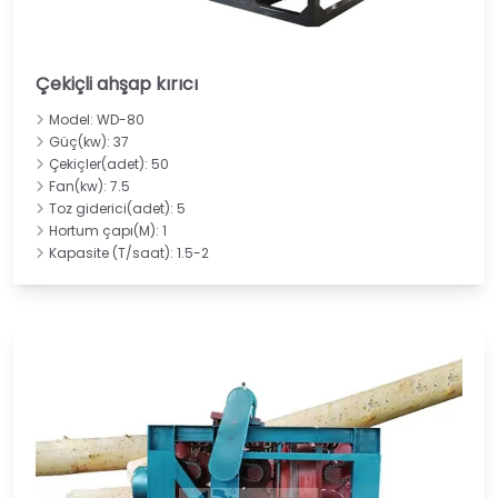
Çekiçli ahşap kırıcı
Model: WD-80
Güç(kw): 37
Çekiçler(adet): 50
Fan(kw): 7.5
Toz giderici(adet): 5
Hortum çapı(M): 1
Kapasite (T/saat): 1.5-2