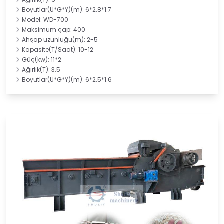
Boyutlar(U*G*Y)(m): 6*2.8*1.7
Model: WD-700
Maksimum çap: 400
Ahşap uzunluğu(m): 2-5
Kapasite(T/Saat): 10-12
Güç(kw): 11*2
Ağırlık(T): 3.5
Boyutlar(U*G*Y)(m): 6*2.5*1.6