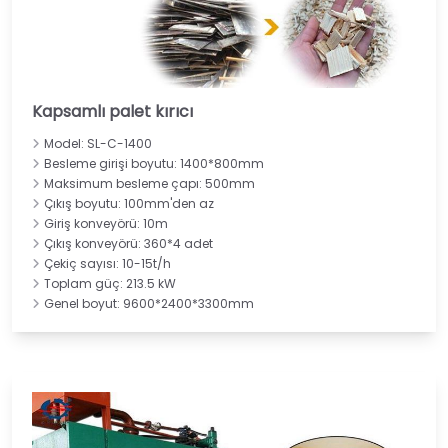
Kapsamlı palet kırıcı
Model: SL-C-1400
Besleme girişi boyutu: 1400*800mm
Maksimum besleme çapı: 500mm
Çıkış boyutu: 100mm'den az
Giriş konveyörü: 10m
Çıkış konveyörü: 360*4 adet
Çekiç sayısı: 10-15t/h
Toplam güç: 213.5 kW
Genel boyut: 9600*2400*3300mm