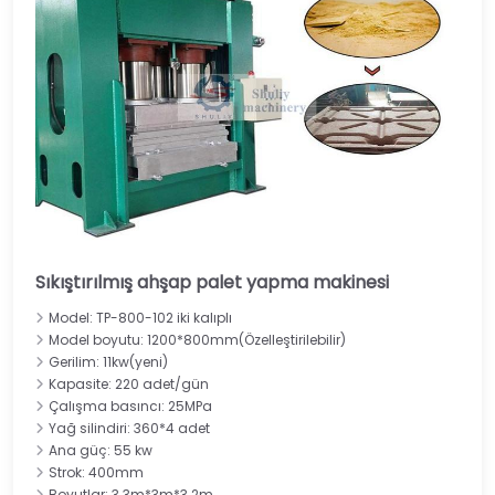
Sıkıştırılmış ahşap palet yapma makinesi
Model: TP-800-102 iki kalıplı
Model boyutu: 1200*800mm(Özelleştirilebilir)
Gerilim: 11kw(yeni)
Kapasite: 220 adet/gün
Çalışma basıncı: 25MPa
Yağ silindiri: 360*4 adet
Ana güç: 55 kw
Strok: 400mm
Boyutlar: 3.3m*3m*3.2m