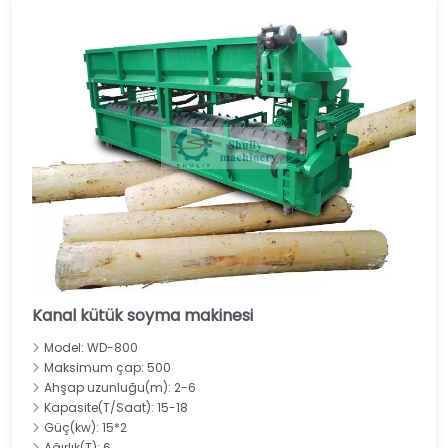
Kanal kütük soyma makinesi
Model: WD-800
Maksimum çap: 500
Ahşap uzunluğu(m): 2-6
Kapasite(T/Saat): 15-18
Güç(kw): 15*2
Ağırlık(T): 6