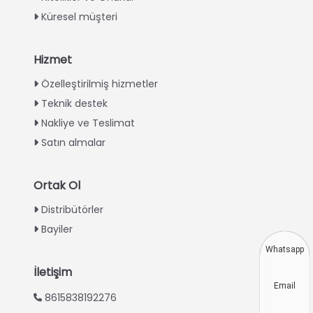
Küresel müşteri
Hizmet
Italian
Özelleştirilmiş hizmetler
Teknik destek
Greek
Nakliye ve Teslimat
Urdu
Satın almalar
Swahili
Indonesian
Ortak Ol
Thai
Distribütörler
Vietnamese
Bayiler
Japanese
Whatsapp
Korean
İletişim
Email
Hindi
8615838192276
Chinese