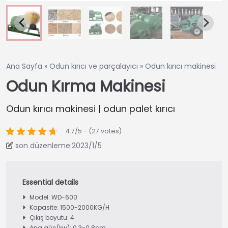
Ana Sayfa
»
Odun kırıcı ve parçalayıcı
»
Odun kırıcı makinesi
Odun Kırma Makinesi
Odun kırıcı makinesi | odun palet kırıcı
4.7/5 - (27 votes)
son düzenleme:2023/1/5
Model: WD-600
Kapasite: 1500-2000KG/H
Çıkış boyutu: 4
Ana güç(kw): 0.3-0.8cm