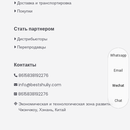
Доставка и транспортировка
Urdu
Покупки
Swahili
Turkish
Стать партнером
Indonesian
Дистрибьюторы
Thai
Перепродавцы
Vietnamese
Whatsapp
Japanese
Контакты
Email
Korean
8615838192276
Hindi
info@bestshuliy.com
Wechat
Chinese
8615838192276
Spanish
Chat
Экономическая и технологическая зона развития
Чжэнчжоу, Хэнань, Китай
Portuguese
German
French