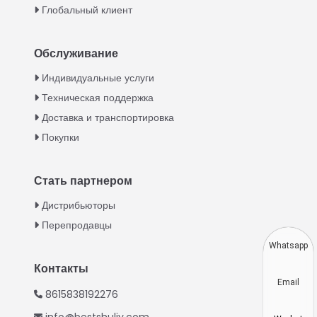
Глобальный клиент
Обслуживание
Italian
Индивидуальные услуги
Техническая поддержка
Greek
Доставка и транспортировка
Urdu
Покупки
Swahili
Turkish
Стать партнером
Indonesian
Дистрибьюторы
Thai
Перепродавцы
Vietnamese
Whatsapp
Japanese
Контакты
Email
Korean
8615838192276
Hindi