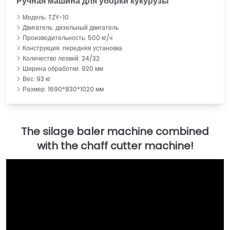
Ручная машина для уборки кукурузы
Модель: TZY-10
Двигатель: дизельный двигатель
Производительность: 500 кг/ч
Конструкция: передняя установка
Количество лезвий: 24/32
Ширина обработки: 920 мм
Вес: 93 кг
Размер: 1690*830*1020 мм