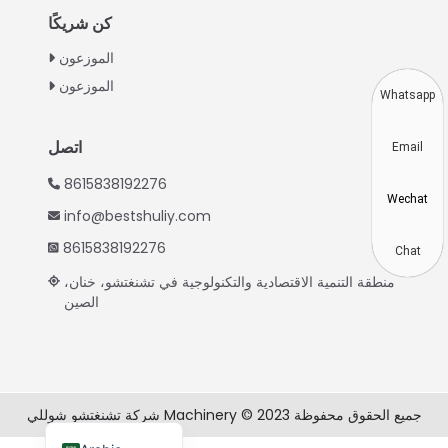
Indonesian
كن شريكًا
Thai
الموزعون
الموزعون
Vietnamese
Whatsapp
Japanese
اتصل
Email
Korean
8615838192276
Hindi
Wechat
info@bestshuliy.com
Chinese
8615838192276
Spanish
Chat
منطقة التنمية الاقتصادية والتكنولوجية في تشنغتشو، خنان،
Russian
الصين
Portuguese
German
French
شركة تشنغتشو شوللي Machinery © 2023 جميع الحقوق محفوظة
English