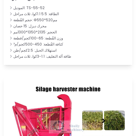
الموديل: TS-55-52
الطاقة: 5.5 1.1كوا، ثلاث مراحل
حجم القُطعة: Φ550*520مم
محرك ديزل: 15 حصان
الحجم: 2135*1350*1300مم
وزن القُطعة: 65-100كجم/قطعة
كثافة القُطعة: 450-500كجم/م³
استهلاك الحبل: 2.5كجم/طن
طاقة آلة التغليف: 1.1-3كوا، ثلاث مراحل