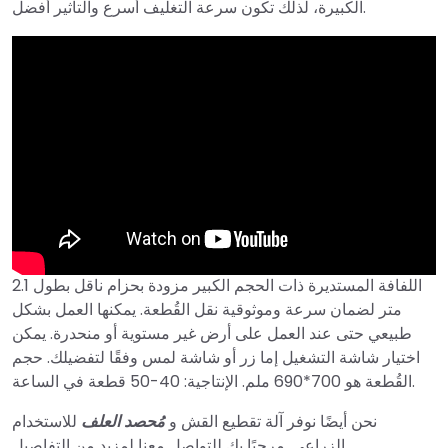
الكبيرة، لذلك تكون سرعة التغليف أسرع والتأثير أفضل.
اللفافة المستديرة ذات الحجم الكبير مزودة بحزام ناقل بطول 2.1
متر لضمان سرعة وموثوقية نقل القُطعة. يمكنها العمل بشكل
طبيعي حتى عند العمل على أرض غير مستوية أو منحدرة. يمكن
اختيار شاشة التشغيل إما زر أو شاشة لمس وفقًا لتفضيلك. حجم
القُطعة هو 700*690 ملم. الإنتاجية: 40-50 قطعة في الساعة.
نحن أيضًا نوفر آلة تقطيع القش و
مُحصد العلف
للاستخدام
الزراعي. مرحبًا بك للتواصل معنا لمزيد من التفاصيل.