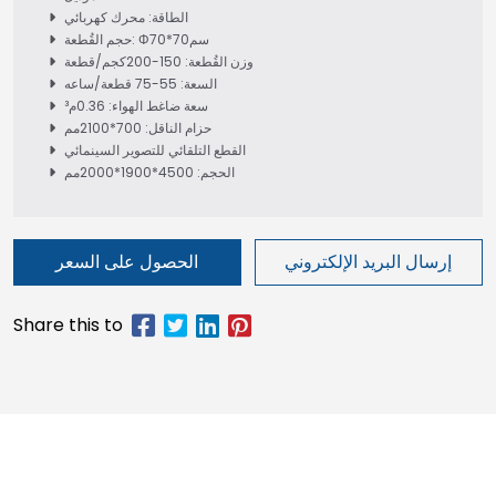
الطاقة: محرك كهربائي
حجم القُطعة: Φ70*70سم
وزن القُطعة: 150-200كجم/قطعة
السعة: 55-75 قطعة/ساعه
سعة ضاغط الهواء: 0.36م³
حزام الناقل: 700*2100مم
القطع التلقائي للتصوير السينمائي
الحجم: 4500*1900*2000مم
إرسال البريد الإلكتروني
الحصول على السعر