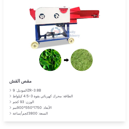
مقص القش
الموديل: 9ZR-3.8B
الطاقة: محرك كهربائي بقوة 3-4.5 كيلواط
الوزن: 93 كجم
الأبعاد: 1750*550*900مم
السعة: 3800كجم/ساعة