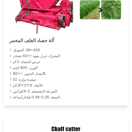
آلة حصاد العلف المخمر
الموديل: GH-400
المحرك: جرار بقوة >=60 حصان
عرض الحصاد: 1.3م
الوزن: 800 كجم
معدل التدوير: >=80%
شفرة دوارة: 32
الأبعاد: 1.6*1.2*2.8م
السرعة التشغيلية: 2-4كم/س
السعة: 0.25-0.48 هكتار/ساعة