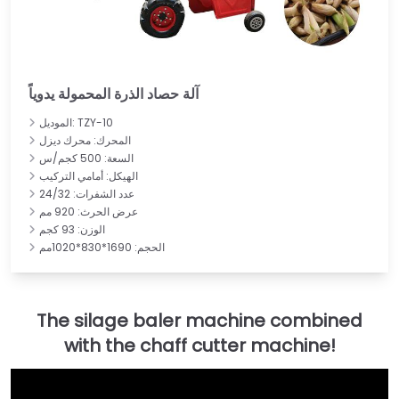
آلة حصاد الذرة المحمولة يدوياً
الموديل: TZY-10
المحرك: محرك ديزل
السعة: 500 كجم/س
الهيكل: أمامي التركيب
عدد الشفرات: 24/32
عرض الحرث: 920 مم
الوزن: 93 كجم
الحجم: 1690*830*1020مم