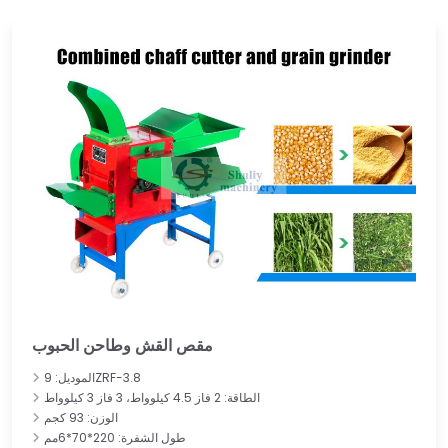
مقص القش وطاحن الحبوب
الموديل: 9ZRF-3.8
الطاقة: 2 فاز 4.5 كيلوواط، 3 فاز 3 كيلوواط
الوزن: 93 كجم
طول الشفرة: 220*70*6مم