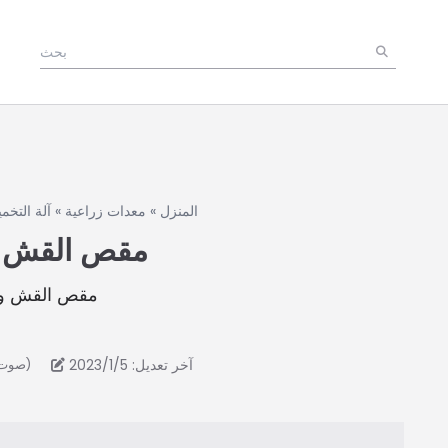
المنزل
»
معدات زراعية
»
آلة التخمي
مقص القش و
مقص القش وا
آخر تعديل: 2023/1/5
4.6/5 - (26 صوت)