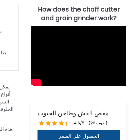
مق
نطاق
يمكن 
أنواع
السود
الحلوة،
مقص القش وطاحن الحبوب
4.6/5 - (26 صوت)
هذه ال
الحصول على السعر