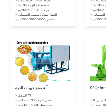
السعة: 55-75 قطعة/ساعه
0.م³
سعة ضاغط الهواء: 0.36م³
حزام الناقل: 700*2100مم
 السينمائي
القطع التلقائي للتصوير السينمائي
الحجم: 4500*1900*2000مم
9FQ-ham
آلة صنع حبيبات الذرة
الموديل: T1
9
تقشير الذرة: 350-450 كجم
صنع حبيبات الذرة: 1000 كجم