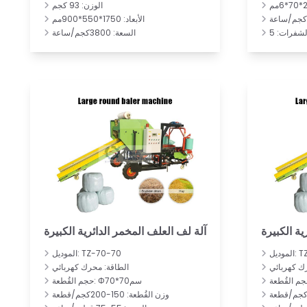
الوزن: 93 كجم
الأبعاد: 1750*550*900مم
لشفرات: 5
السعة: 3800كجم/ساعة
ية الكبيرة
آلة لف العلف المخمر الدائرية الكبيرة
TZ-7
الموديل: TZ-70-70
ك كهربائي
الطاقة: محرك كهربائي
حجم القُطعة: Φ70*70سم
وزن القُطعة: 150-200كجم/قطعة