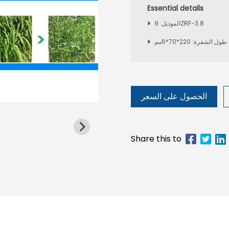
الموديل: 9ZRF-3.8
طول الشفرة: 220*70*6مم
الحصول على السعر