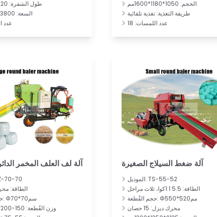
الحجم: 1050*1180*1600مم
طول الشفرة: 220*70*6مم
طريقة التغذية: تغذية تلقائية
السعة: 3800كجم/ساعة
عدد اللمسات: 18
عدد ا
آلة ضغط السيلاج الصغيرة
آلة لف العلف المخمر الدائر
الموديل: TS-55-52
الموديل: 0-70
الطاقة: 5.5 1.1كوا، ثلاث مراحل
الطاقة: محر
حجم القُطعة: Φ550*520مم
حجم القُطعة: Φ70*70سم
محرك ديزل: 15 حصان
وزن القُطعة: 150-200كجم/قطعة