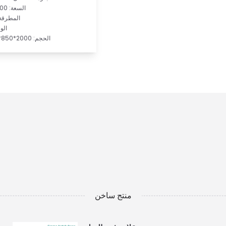
السعة: 600 كجم/س
المطرقة: 24 قط
الوزن:
الحجم: 2000*850*2200 ملم
منتج ساخن