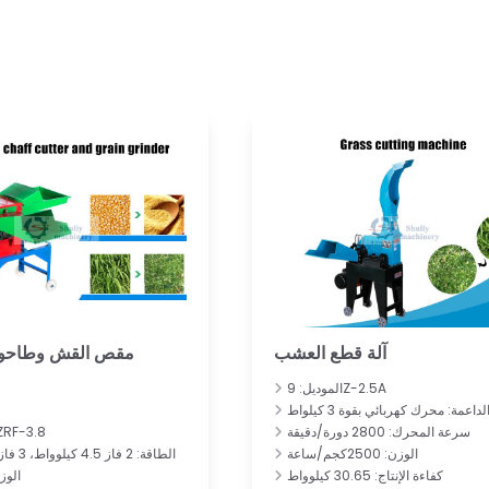
آلة قطع العشب
مقص القش وطاحون
الموديل: 9Z-2.5A
داعمة: محرك كهربائي بقوة 3 كيلواط
سرعة المحرك: 2800 دورة/دقيقة
الموديل: ZRF-3.8
الوزن: 2500كجم/ساعة
الطاقة: 2 فاز 4.5 كيلوواط، 3 فاز 3 كيلوواط
كفاءة الإنتاج: 30.65 كيلوواط
الوزن: 3