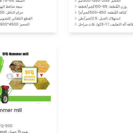
الحجم: 2135*1350*1300مم
السعة: 55-75 قطعة/ساعه
وزن القُطعة: 65-100كجم/قطعة
سعة ضاغط الهواء: 36
كثافة القُطعة: 450-500كجم/م³
حزام الناقل: 700*2100مم
استهلاك الحبل: 2.5كجم/طن
القطع التلقائي للتصوير
ة آلة التغليف: 1.1-3كوا، ثلاث مراحل
الحجم: 4500*1900*2000مم
mer mill
الموديل: FQ-500
المحرك diesel بقوة 15 حصان