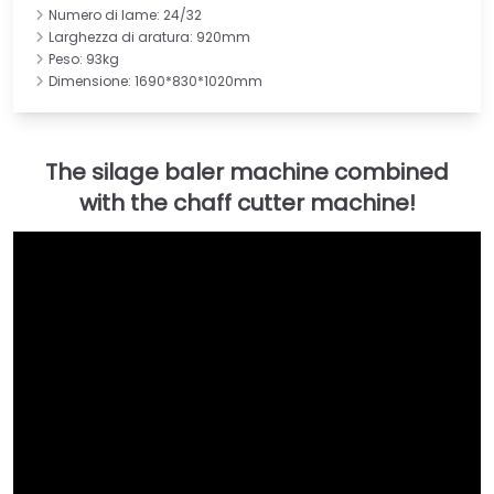
Numero di lame: 24/32
Larghezza di aratura: 920mm
Peso: 93kg
Dimensione: 1690*830*1020mm