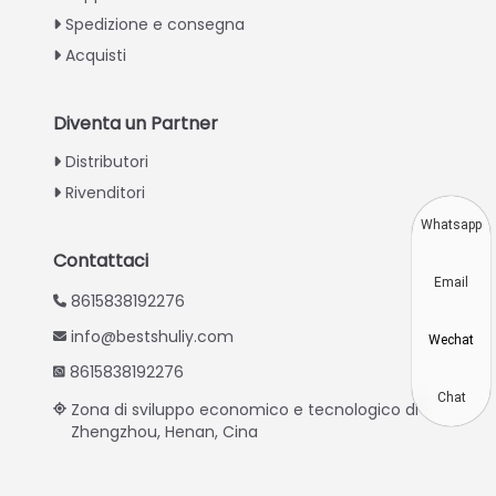
Spedizione e consegna
Swahili
Acquisti
Turkish
Indonesian
Diventa un Partner
Thai
Distributori
Vietnamese
Rivenditori
Japanese
Whatsapp
Korean
Contattaci
Email
Hindi
8615838192276
Chinese
info@bestshuliy.com
Wechat
Spanish
8615838192276
Russian
Chat
Zona di sviluppo economico e tecnologico di
Zhengzhou, Henan, Cina
Portuguese
German