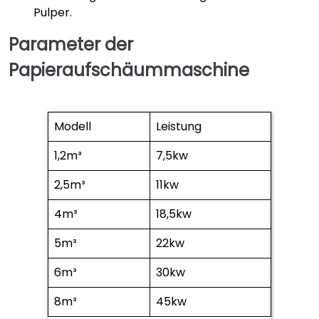
Pulper.
Parameter der
Papieraufschäummaschine
Modell
Leistung
1,2m³
7,5kw
2,5m³
11kw
4m³
18,5kw
5m³
22kw
6m³
30kw
8m³
45kw