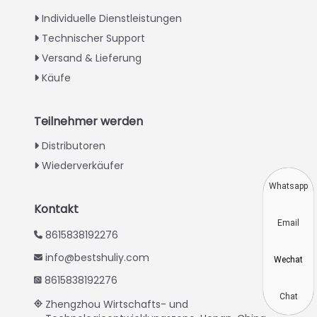
Italian
Individuelle Dienstleistungen
Technischer Support
Greek
Versand & Lieferung
Urdu
Käufe
Swahili
Turkish
Teilnehmer werden
Indonesian
Distributoren
Thai
Wiederverkäufer
Vietnamese
Whatsapp
Japanese
Kontakt
Email
Korean
8615838192276
Hindi
info@bestshuliy.com
Wechat
Chinese
8615838192276
Spanish
Chat
Zhengzhou Wirtschafts- und