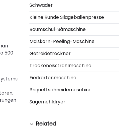
Schwader
Kleine Runde Silageballenpresse
Baumschul-Sämaschine
Maiskorn-Peeling-Maschine
Oman
wa 500
Getreidetrockner
Trockeneisstrahlmaschine
Eierkartonmaschine
-Systems
Briquettschneidemaschine
toren,
erungen
Sägemehldryer