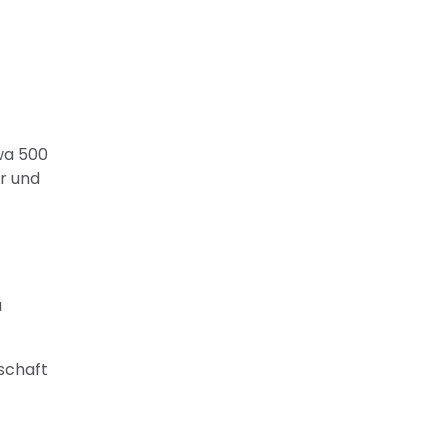
wa 500
r und
u
gschaft