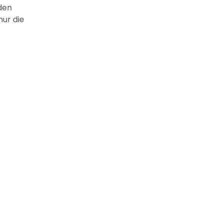
den
nur die