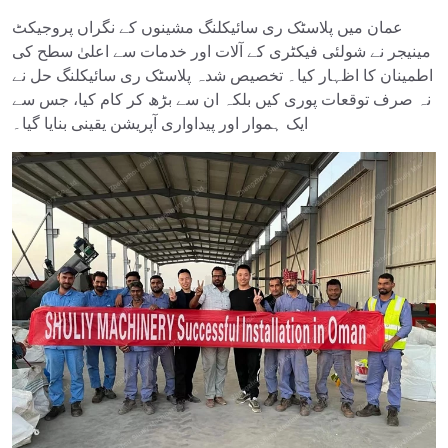
عمان میں پلاسٹک ری سائیکلنگ مشینوں کے نگراں پروجیکٹ
مینیجر نے شولئی فیکٹری کے آلات اور خدمات سے اعلیٰ سطح کی
اطمینان کا اظہار کیا۔ تخصیص شدہ پلاسٹک ری سائیکلنگ حل نے
نہ صرف توقعات پوری کیں بلکہ ان سے بڑھ کر کام کیا، جس سے
ایک ہموار اور پیداواری آپریشن یقینی بنایا گیا۔