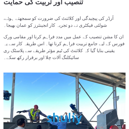
تنصیب اور تربیت کی حمایت
آرڈر کی پیچیدگی اور کلائنٹ کی ضرورت کو سمجھتے ہوئے،
شولئی فیکٹری نے دو تجربہ کار انجینئرز کو عمان بھیجا۔
ان کا مشن تنصیب کے عمل میں مدد فراہم کرنا اور مقامی ورک
فورس کے لیے جامع تربیت فراہم کرنا تھا۔ اس طریقہ کار سے یہ
یقینی بنایا گیا کہ کلائنٹ کی ٹیم مؤثر طریقے سے پلاسٹک ری
سائیکلنگ آلات چلا اور برقرار رکھ سکے۔