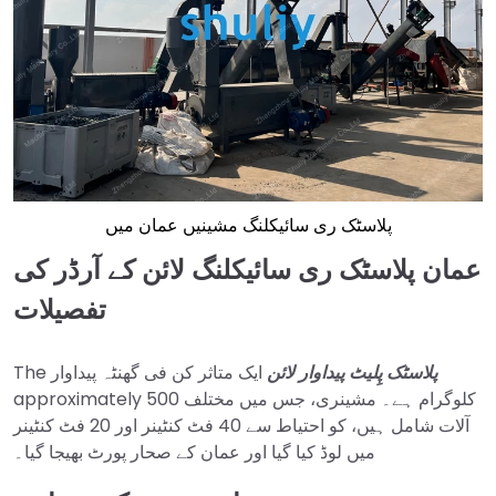
پلاسٹک ری سائیکلنگ مشینیں عمان میں
عمان پلاسٹک ری سائیکلنگ لائن کے آرڈر کی
تفصیلات
پلاسٹک پِلیٹ پیداوار لائن
ایک متاثر کن فی گھنٹہ پیداوار
The
approximately 500 کلوگرام ہے۔ مشینری، جس میں مختلف
آلات شامل ہیں، کو احتیاط سے 40 فٹ کنٹینر اور 20 فٹ کنٹینر
میں لوڈ کیا گیا اور عمان کے صحار پورٹ بھیجا گیا۔