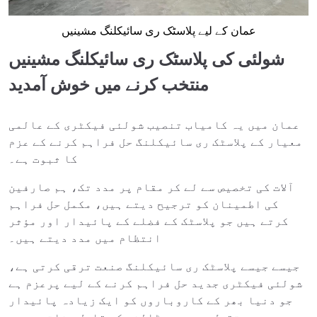
عمان کے لیے پلاسٹک ری سائیکلنگ مشینیں
شولئی کی پلاسٹک ری سائیکلنگ مشینیں
منتخب کرنے میں خوش آمدید
عمان میں یہ کامیاب تنصیب شولئی فیکٹری کے عالمی
معیار کے پلاسٹک ری سائیکلنگ حل فراہم کرنے کے عزم
کا ثبوت ہے۔
آلات کی تخصیص سے لے کر مقام پر مدد تک، ہم صارفین
کی اطمینان کو ترجیح دیتے ہیں، مکمل حل فراہم
کرتے ہیں جو پلاسٹک کے فضلے کے پائیدار اور مؤثر
انتظام میں مدد دیتے ہیں۔
جیسے جیسے پلاسٹک ری سائیکلنگ صنعت ترقی کرتی ہے،
شولئی فیکٹری جدید حل فراہم کرنے کے لیے پرعزم ہے
جو دنیا بھر کے کاروباروں کو ایک زیادہ پائیدار