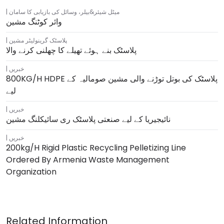
میٹل شیئر&بیلر
،
وسائل کی بازیابی کا سامان
وائر کوٹنگ مشین
پلاسٹک گرینولیٹر مشین
پلاسٹک بنے ہوئے تھیلے کا چھلنی کرنے والا
خبریں
800KG/H HDPE پلاسٹک کی بوتل توڑنے والی مشین صومالیہ کے
لیے
خبریں
نائیجیریا کے لیے صنعتی پلاسٹک ری سائیکلنگ مشین
خبریں
200kg/h Rigid Plastic Recycling Pelletizing Line
Ordered By Armenia Waste Management
Organization