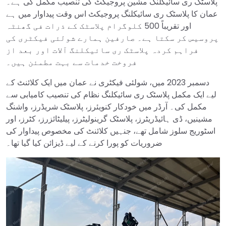
پلاسٹک ری سائیکلنگ مشین پروجیکٹ کی تنصیب مکمل کی ہے۔
عمان کا پلاسٹک ری سائیکلنگ پروجیکٹ اس وقت پیداوار میں ہے
اور تقریباً 500 کلوگرام پلاسٹک کے ذرات فی گھنٹہ
پروسیس کر سکتا ہے۔ صارفین ہمارے شولئی فیکٹری کی
فراہم کردہ پلاسٹک ری سائیکلنگ آلات اور بعد از
فروخت خدمات سے بہت مطمئن ہیں۔
دسمبر 2023 میں، شولئی فیکٹری نے عمان میں ایک کلائنٹ کے
لیے ایک مکمل پلاسٹک ری سائیکلنگ نظام کی تنصیب کامیابی سے
مکمل کی۔ آرڈر میں خودکار کنویئرز، پلاسٹک شریڈرز، واشنگ
مشینیں، ڈی ہائیڈریٹرز، پلاسٹک گرینولیٹرز، پیلیٹائزرز، کٹرز، اور
اسٹوریج سلوز شامل تھے، جنہیں کلائنٹ کی مخصوص پیداوار کی
ضروریات کو پورا کرنے کے لیے ڈیزائن کیا گیا تھا۔