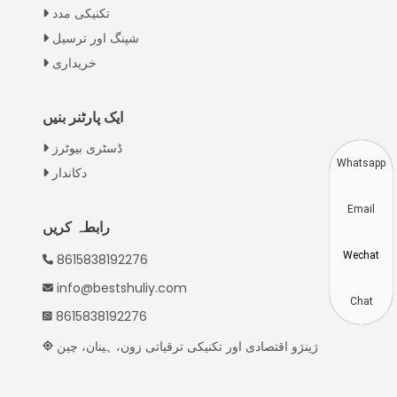
Swahili
تکنیکی مدد
شپنگ اور ترسیل
Turkish
خریداری
Indonesian
Thai
ایک پارٹنر بنیں
Vietnamese
ڈسٹری بیوٹرز
Japanese
Whatsapp
دکاندار
Korean
Email
Hindi
رابطہ کریں
Chinese
Wechat
8615838192276
Spanish
info@bestshuliy.com
Russian
Chat
8615838192276
Portuguese
ژینژو اقتصادی اور تکنیکی ترقیاتی زون، ہینان، چین
German
French