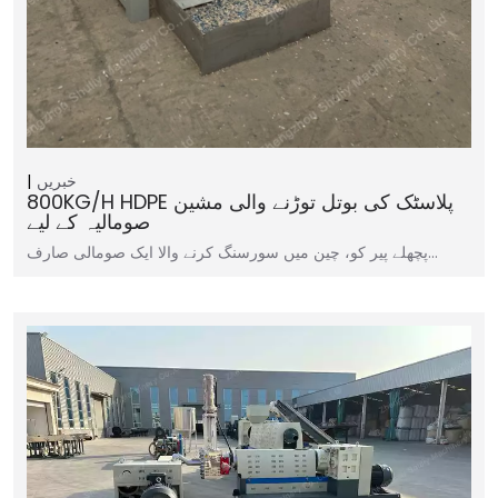
خبریں
800KG/H HDPE پلاسٹک کی بوتل توڑنے والی مشین
صومالیہ کے لیے
پچھلے پیر کو، چین میں سورسنگ کرنے والا ایک صومالی صارف…