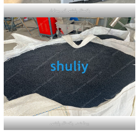
پلاسٹک پِلیٹس کی پیداوار
پیدا شدہ پلاسٹک پِلیٹس