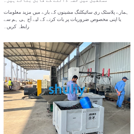
مستقبل میں حصہ ڈالنے کے قابل بناتے ہیں۔
ہمارے پلاسٹک ری سائیکلنگ مشینوں کے بارے میں مزید معلومات
یا اپنی مخصوص ضروریات پر بات کرنے کے لیے آج ہی ہم سے
رابطہ کریں۔