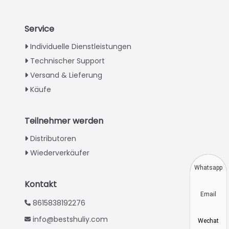
Service
Italian
Individuelle Dienstleistungen
Technischer Support
Greek
Versand & Lieferung
Urdu
Käufe
Swahili
Turkish
Teilnehmer werden
Indonesian
Distributoren
Thai
Wiederverkäufer
Vietnamese
Whatsapp
Japanese
Kontakt
Email
Korean
8615838192276
Hindi
info@bestshuliy.com
Wechat