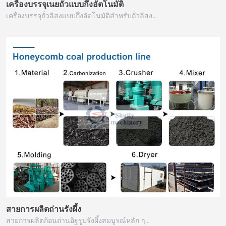
เครื่องบรรจุเนยถั่วแบบกึ่งอัตโนมัติ
เครื่องบรรจุถั่วลิสงแบบกึ่งอัตโนมัติสำหรับถั่วลิสง…
สายการผลิตถ่านรังผึ้ง
สายการผลิตก้อนถ่านอิฐรูปรังผึ้งสมบูรณ์หลัก ๆ…