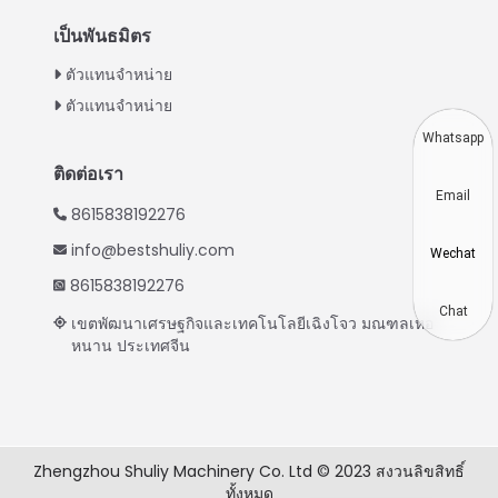
Turkish
เป็นพันธมิตร
Indonesian
ตัวแทนจำหน่าย
Vietnamese
ตัวแทนจำหน่าย
Japanese
Whatsapp
Korean
ติดต่อเรา
Email
Hindi
8615838192276
Chinese
info@bestshuliy.com
Wechat
Spanish
8615838192276
Russian
Chat
เขตพัฒนาเศรษฐกิจและเทคโนโลยีเฉิงโจว มณฑลเหอ
หนาน ประเทศจีน
Portuguese
German
French
Arabic
Zhengzhou Shuliy Machinery Co. Ltd © 2023 สงวนลิขสิทธิ์
ทั้งหมด
English