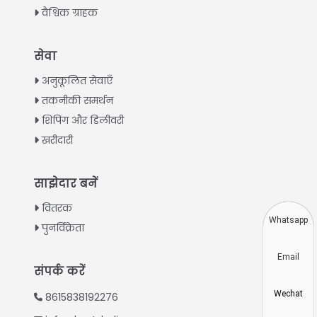
वैश्विक ग्राहक
Italian
सेवा
Greek
अनुकूलित सेवाएँ
Urdu
तकनीकी समर्थन
शिपिंग और डिलीवरी
Swahili
खरीदारी
Turkish
Indonesian
साझेदार बनें
Thai
वितरक
Vietnamese
Whatsapp
पुनर्विक्रेता
Japanese
Email
Korean
संपर्क करें
Chinese
Wechat
8615838192276
Spanish