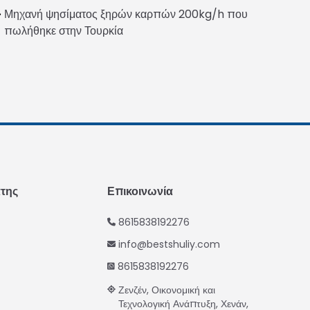
Urdu
Μηχανή ψησίματος ξηρών καρπών 200kg/h που
Swahili
πωλήθηκε στην Τουρκία
Turkish
Indonesian
Thai
Vietnamese
Japanese
Korean
Hindi
άτης
Επικοινωνία
Chinese
8615838192276
Spanish
info@bestshuliy.com
Russian
8615838192276
Portuguese
Ζενζέν, Οικονομική και
German
Τεχνολογική Ανάπτυξη, Χενάν,