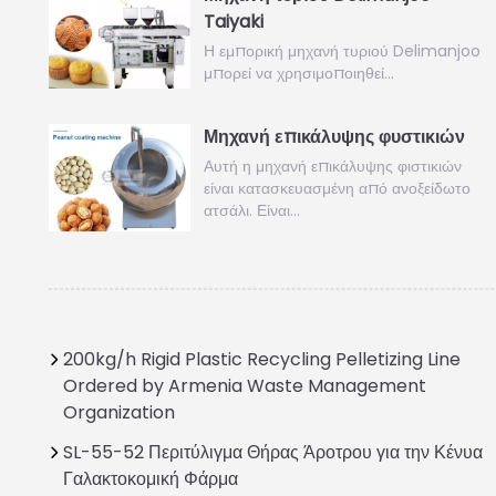
Taiyaki
Η εμπορική μηχανή τυριού Delimanjoo
μπορεί να χρησιμοποιηθεί…
Μηχανή επικάλυψης φυστικιών
Αυτή η μηχανή επικάλυψης φιστικιών
είναι κατασκευασμένη από ανοξείδωτο
ατσάλι. Είναι…
200kg/h Rigid Plastic Recycling Pelletizing Line
Ordered by Armenia Waste Management
Organization
SL-55-52 Περιτύλιγμα Θήρας Άροτρου για την Κένυα
Γαλακτοκομική Φάρμα