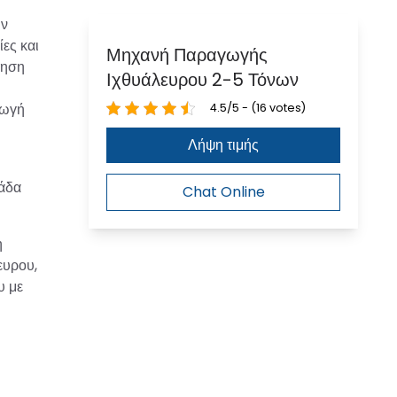
ων
ες και
Μηχανή Παραγωγής
μηση
Ιχθυάλευρου 2-5 Τόνων
γωγή
4.5/5 - (16 votes)
Λήψη τιμής
νάδα
Chat Online
η
ευρου,
υ με