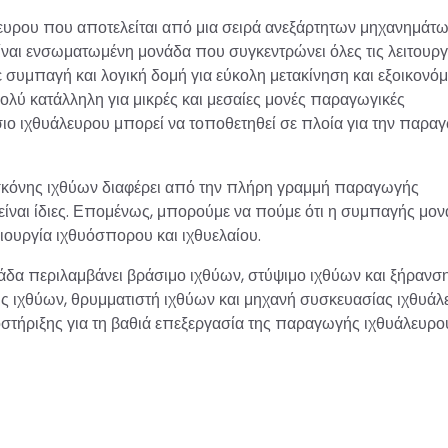
υρου που αποτελείται από μια σειρά ανεξάρτητων μηχανημάτ
ίναι ενσωματωμένη μονάδα που συγκεντρώνει όλες τις λειτουργί
 συμπαγή και λογική δομή για εύκολη μετακίνηση και εξοικονό
λύ κατάλληλη για μικρές και μεσαίες μονές παραγωγικές
σιο ιχθυάλευρου μπορεί να τοποθετηθεί σε πλοία για την παρα
σκόνης ιχθύων διαφέρει από την πλήρη γραμμή παραγωγής
υ είναι ίδιες. Επομένως, μπορούμε να πούμε ότι η συμπαγής μο
μιουργία ιχθυόσπορου και ιχθυελαίου.
άδα περιλαμβάνει βράσιμο ιχθύων, στύψιμο ιχθύων και ξήρανσ
ής ιχθύων, θρυμματιστή ιχθύων και μηχανή συσκευασίας ιχθυάλ
ήριξης για τη βαθιά επεξεργασία της παραγωγής ιχθυάλευρο