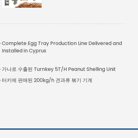
Complete Egg Tray Production Line Delivered and
Installed in Cyprus
Italian
가나로 수출된 Turnkey 5T/H Peanut Shelling Unit
Greek
터키에 판매된 200kg/h 견과류 볶기 기계
Urdu
Swahili
Turkish
Indonesian
Thai
Vietnamese