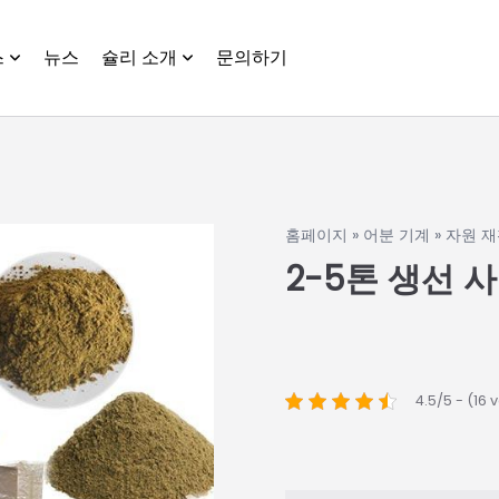
스
뉴스
슐리 소개
문의하기
홈페이지
»
어분 기계
»
자원 재
2-5톤 생선 
4.5/5 - (16 