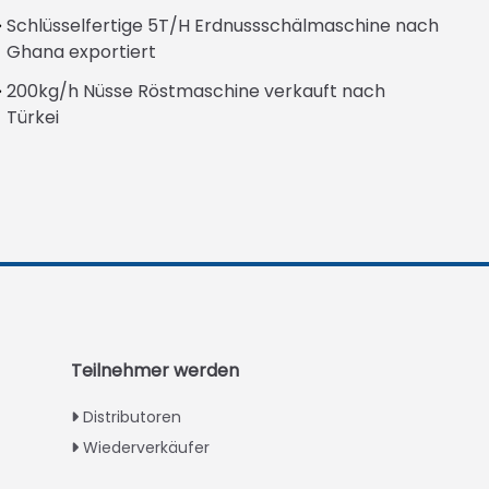
Schlüsselfertige 5T/H Erdnussschälmaschine nach
Ghana exportiert
200kg/h Nüsse Röstmaschine verkauft nach
Türkei
Italian
Greek
Urdu
Swahili
Turkish
Teilnehmer werden
Indonesian
Distributoren
Thai
Wiederverkäufer
Vietnamese
Japanese