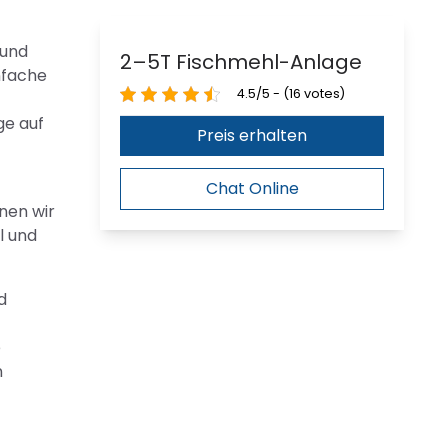
 und
2–5T Fischmehl-Anlage
nfache
4.5/5 - (16 votes)
ge auf
Preis erhalten
Chat Online
nen wir
l und
d
e
n