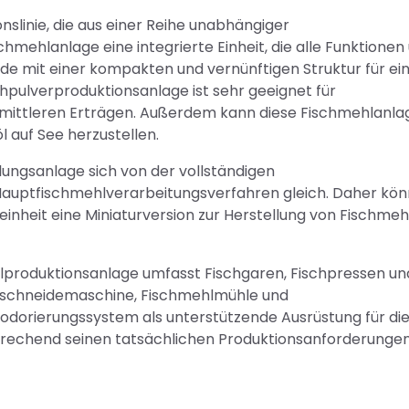
slinie, die aus einer Reihe unabhängiger
hmehlanlage eine integrierte Einheit, die alle Funktionen
rde mit einer kompakten und vernünftigen Struktur für ei
hpulverproduktionsanlage ist sehr geeignet für
 mittleren Erträgen. Außerdem kann diese Fischmehlanla
l auf See herzustellen.
lungsanlage sich von der vollständigen
e Hauptfischmehlverarbeitungsverfahren gleich. Daher kön
inheit eine Miniaturversion zur Herstellung von Fischmeh
lproduktionsanlage umfasst Fischgaren, Fischpressen un
chschneidemaschine, Fischmehlmühle und
dorierungssystem als unterstützende Ausrüstung für di
prechend seinen tatsächlichen Produktionsanforderunge