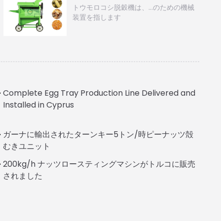
トウモロコシ脱穀機は、…のための機械
装置を指します
Complete Egg Tray Production Line Delivered and
Installed in Cyprus
Italian
ガーナに輸出されたターンキー5トン/時ピーナッツ殻
むきユニット
Greek
200kg/h ナッツロースティングマシンがトルコに販売
Urdu
されました
Swahili
Turkish
Indonesian