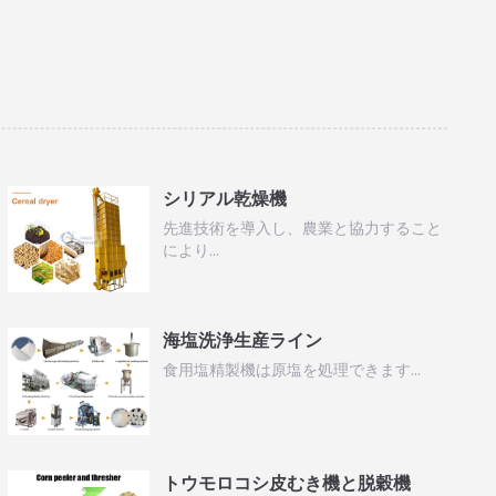
シリアル乾燥機
先進技術を導入し、農業と協力すること
により…
海塩洗浄生産ライン
食用塩精製機は原塩を処理できます…
トウモロコシ皮むき機と脱穀機