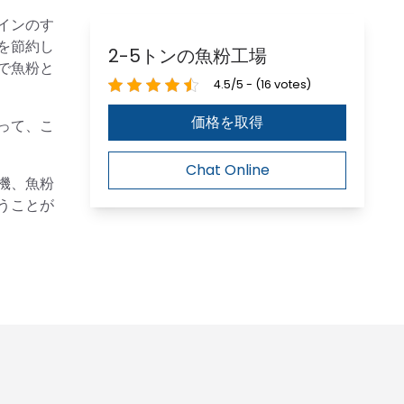
インのす
を節約し
2-5トンの魚粉工場
で魚粉と
4.5/5 - (16 votes)
価格を取得
って、こ
Chat Online
機、魚粉
うことが