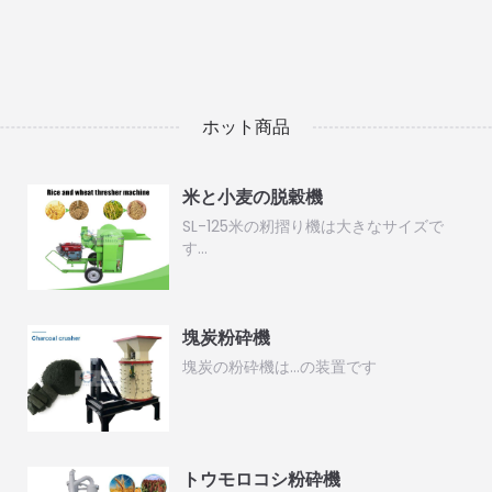
ホット商品
米と小麦の脱穀機
SL-125米の籾摺り機は大きなサイズで
す…
塊炭粉砕機
塊炭の粉砕機は…の装置です
トウモロコシ粉砕機