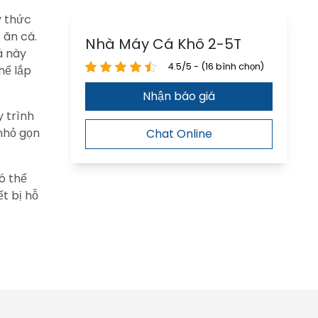
y thức
 ăn cá.
Nhà Máy Cá Khô 2-5T
á này
4.5/5 - (16 bình chọn)
hể lắp
Nhận báo giá
 trình
 nhỏ gọn
Chat Online
ó thể
t bị hỗ