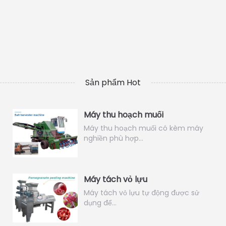
Sản phẩm Hot
Máy thu hoạch muối
Máy thu hoạch muối có kèm máy
nghiền phù hợp…
Máy tách vỏ lựu
Máy tách vỏ lựu tự động được sử
dụng để…