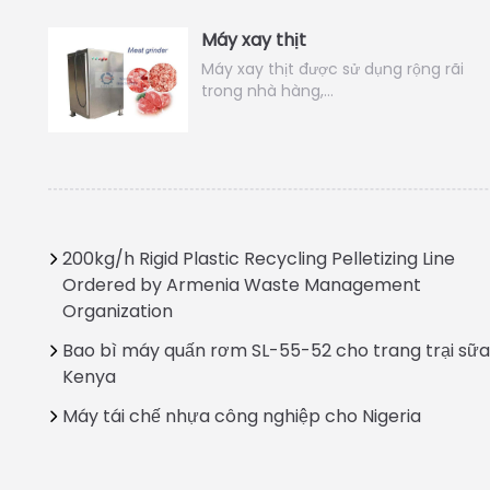
Máy xay thịt
Máy xay thịt được sử dụng rộng rãi
trong nhà hàng,…
200kg/h Rigid Plastic Recycling Pelletizing Line
Ordered by Armenia Waste Management
Organization
Bao bì máy quấn rơm SL-55-52 cho trang trại sữa
Kenya
Máy tái chế nhựa công nghiệp cho Nigeria