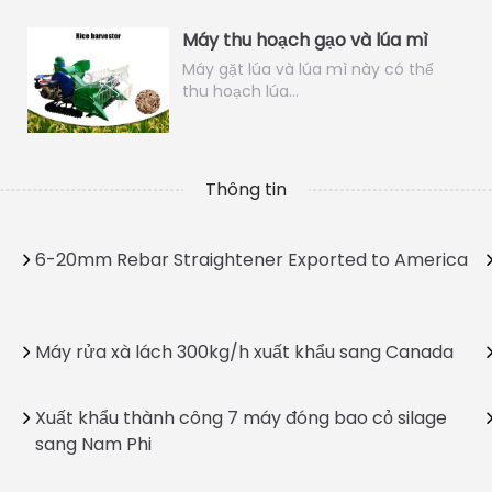
Máy thu hoạch gạo và lúa mì
Máy gặt lúa và lúa mì này có thể
thu hoạch lúa…
Thông tin
6-20mm Rebar Straightener Exported to America
Máy rửa xà lách 300kg/h xuất khẩu sang Canada
Xuất khẩu thành công 7 máy đóng bao cỏ silage
sang Nam Phi