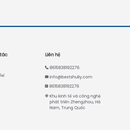
Turkish
Indonesian
Thai
Japanese
Korean
Hindi
 tác
Liên hệ
Chinese
8615838192276
Spanish
lại
info@bestshuliy.com
Russian
8615838192276
Portuguese
Khu kinh tế và công nghệ
German
phát triển Zhengzhou, Hà
Nam, Trung Quốc
French
Arabic
English