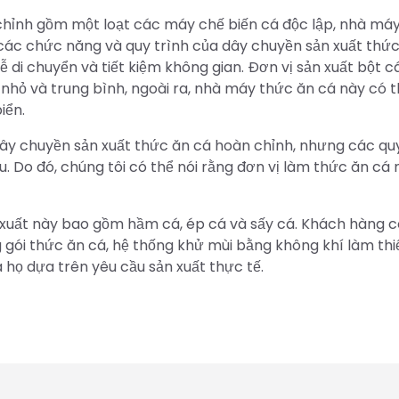
 chỉnh gồm một loạt các máy chế biến cá độc lập, nhà má
 các chức năng và quy trình của dây chuyền sản xuất thức
ễ di chuyển và tiết kiệm không gian. Đơn vị sản xuất bột c
hỏ và trung bình, ngoài ra, nhà máy thức ăn cá này có t
iển.
ây chuyền sản xuất thức ăn cá hoàn chỉnh, nhưng các quy
. Do đó, chúng tôi có thể nói rằng đơn vị làm thức ăn cá
n xuất này bao gồm hầm cá, ép cá và sấy cá. Khách hàng c
gói thức ăn cá, hệ thống khử mùi bằng không khí làm thiế
 họ dựa trên yêu cầu sản xuất thực tế.