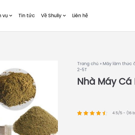
h vụ
Tin tức
Về Shuliy
Liên hệ
Trang chủ
»
Máy làm thức 
2-5T
Nhà Máy Cá 
4.5/5 - (16 