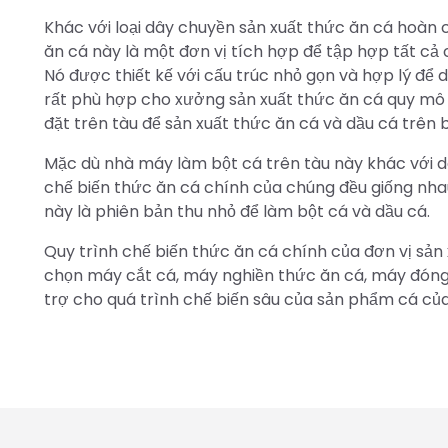
Khác với loại dây chuyền sản xuất thức ăn cá hoàn
ăn cá này là một đơn vị tích hợp để tập hợp tất cả
Nó được thiết kế với cấu trúc nhỏ gọn và hợp lý để d
rất phù hợp cho xưởng sản xuất thức ăn cá quy mô n
đặt trên tàu để sản xuất thức ăn cá và dầu cá trên b
Mặc dù nhà máy làm bột cá trên tàu này khác với d
chế biến thức ăn cá chính của chúng đều giống nhau
này là phiên bản thu nhỏ để làm bột cá và dầu cá.
Quy trình chế biến thức ăn cá chính của đơn vị sả
chọn máy cắt cá, máy nghiền thức ăn cá, máy đóng 
trợ cho quá trình chế biến sâu của sản phẩm cá của