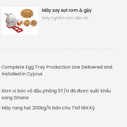
Máy xay sợi rơm & gậy
Máy nghiền rơm điện là…
Complete Egg Tray Production Line Delivered and
Installed in Cyprus
Đơn vị bóc vỏ đậu phộng 5T/H đã được xuất khẩu
Italian
sang Ghana
Greek
Máy rang hạt 200kg/h bán cho Thổ Nhĩ Kỳ
Urdu
Swahili