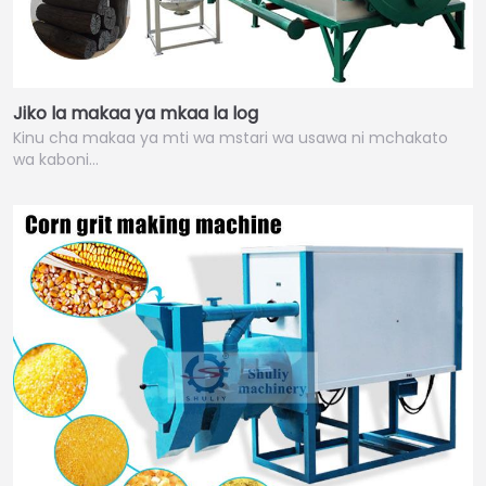
Jiko la makaa ya mkaa la log
Kinu cha makaa ya mti wa mstari wa usawa ni mchakato
wa kaboni…