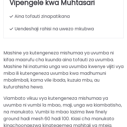
Vipengele kwa Muhtasari
Aina tofauti zinapatikana
Uendeshaji rahisi na uwezo mkubwa
Mashine ya kutengeneza mishumaa ya uvumba ni
kifaa maarufu cha kuunda aina tofauti za uvumba.
Mashine hii inatumia unga wa uvumba kwenye vijiti vya
miba ili kutengeneza uvumba kwa madhumuni
mbalimbali, kama vile ibada, kuzuia mbu, au
kufurahisha hewa.
Viambato vikuu vya kutengeneza mishumaa ya
uvumba ni vumbi la mbao, maji, unga wa kiambatisho,
na manukato. Vumbi la mbao lazima liwe finely
ground hadi mesh 60 hadi 100. Kiasi cha manukato
kinachoongezwa kinategemea mahitaji ya mteja.