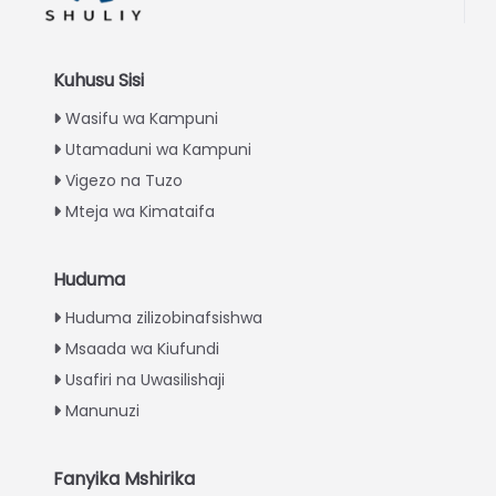
Kuhusu Sisi
Wasifu wa Kampuni
Utamaduni wa Kampuni
Vigezo na Tuzo
Mteja wa Kimataifa
Huduma
Italian
Huduma zilizobinafsishwa
Greek
Msaada wa Kiufundi
Urdu
Usafiri na Uwasilishaji
Turkish
Manunuzi
Indonesian
Thai
Fanyika Mshirika