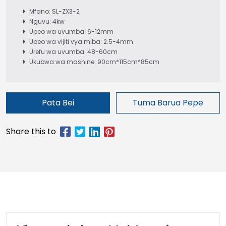
Mfano: SL-ZX3-2
Nguvu: 4kw
Upeo wa uvumba: 6-12mm
Upeo wa vijiti vya miba: 2.5-4mm
Urefu wa uvumba: 48-60cm
Ukubwa wa mashine: 90cm*115cm*85cm
Pata Bei
Tuma Barua Pepe