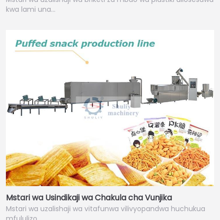
kwa lami una…
Mstari wa Usindikaji wa Chakula cha Vunjika
Mstari wa uzalishaji wa vitafunwa vilivyopandwa huchukua
mfululizo…