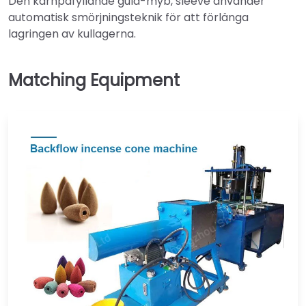
Den kärnpåfyllande guld-myb, sleeve använder
automatisk smörjningsteknik för att förlänga
lagringen av kullagerna.