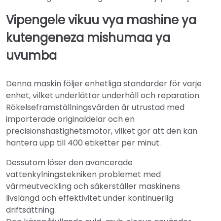
Vipengele vikuu vya mashine ya
kutengeneza mishumaa ya
uvumba
Denna maskin följer enhetliga standarder för varje
enhet, vilket underlättar underhåll och reparation.
Rökelseframställningsvärden är utrustad med
importerade originaldelar och en
precisionshastighetsmotor, vilket gör att den kan
hantera upp till 400 etiketter per minut.
Dessutom löser den avancerade
vattenkylningstekniken problemet med
värmeutveckling och säkerställer maskinens
livslängd och effektivitet under kontinuerlig
driftsättning.