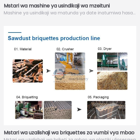
Mstari wa mashine ya usindikaji wa mzeituni
Mashine ya usindikaji wa matunda ya date inatumiwa hasa…
Mstari wa uzalishaji wa briquettes za vumbi vya mbao
Mstari wa uzalishaji wa briketi za mbao wa plastiki uliosesawa