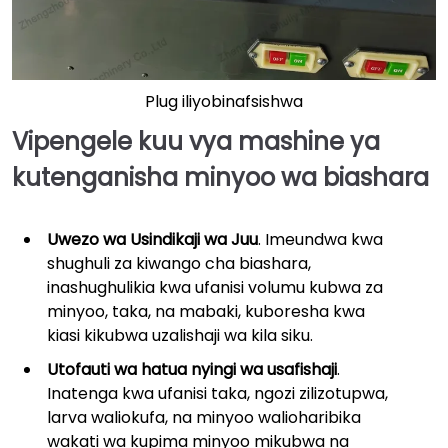
Plug iliyobinafsishwa
Vipengele kuu vya mashine ya
kutenganisha minyoo wa biashara
Uwezo wa Usindikaji wa Juu
. Imeundwa kwa
shughuli za kiwango cha biashara,
inashughulikia kwa ufanisi volumu kubwa za
minyoo, taka, na mabaki, kuboresha kwa
kiasi kikubwa uzalishaji wa kila siku.
Utofauti wa hatua nyingi wa usafishaji
.
Inatenga kwa ufanisi taka, ngozi zilizotupwa,
larva waliokufa, na minyoo walioharibika
wakati wa kupima minyoo mikubwa na