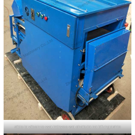
sikio la vibonzo vya minyoo wa chakula na kifungashio