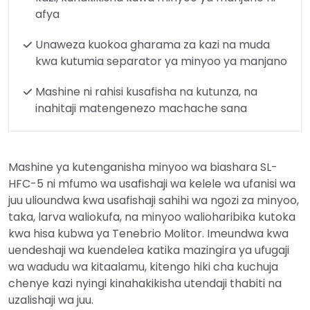
afya
Unaweza kuokoa gharama za kazi na muda
kwa kutumia separator ya minyoo ya manjano
Mashine ni rahisi kusafisha na kutunza, na
inahitaji matengenezo machache sana
Mashine ya kutenganisha minyoo wa biashara SL-
HFC-5 ni mfumo wa usafishaji wa kelele wa ufanisi wa
juu ulioundwa kwa usafishaji sahihi wa ngozi za minyoo,
taka, larva waliokufa, na minyoo walioharibika kutoka
kwa hisa kubwa ya Tenebrio Molitor. Imeundwa kwa
uendeshaji wa kuendelea katika mazingira ya ufugaji
wa wadudu wa kitaalamu, kitengo hiki cha kuchuja
chenye kazi nyingi kinahakikisha utendaji thabiti na
uzalishaji wa juu.