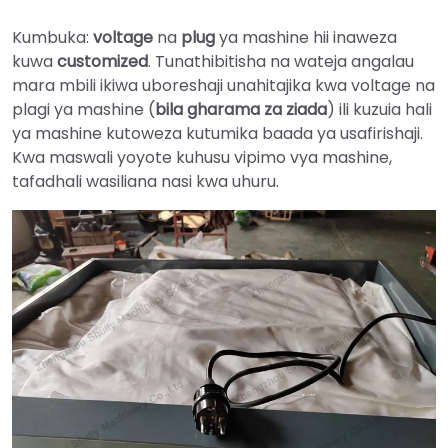
Kumbuka:
voltage
na
plug
ya mashine hii inaweza
kuwa
customized
. Tunathibitisha na wateja angalau
mara mbili ikiwa uboreshaji unahitajika kwa voltage na
plagi ya mashine (
bila gharama za ziada
) ili kuzuia hali
ya mashine kutoweza kutumika baada ya usafirishaji.
Kwa maswali yoyote kuhusu vipimo vya mashine,
tafadhali wasiliana nasi kwa uhuru.