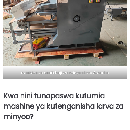
mashine ya usafishaji wa minyoo kwa Amerika
Kwa nini tunapaswa kutumia
mashine ya kutenganisha larva za
minyoo?