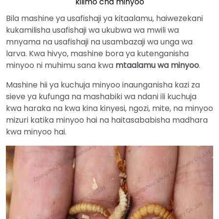
kilimo cha minyoo
Bila mashine ya usafishaji ya kitaalamu, haiwezekani
kukamilisha usafishaji wa ukubwa wa mwili wa
mnyama na usafishaji na usambazaji wa unga wa
larva. Kwa hivyo, mashine bora ya kutenganisha
minyoo ni muhimu sana kwa
mtaalamu wa minyoo
.
Mashine hii ya kuchuja minyoo inaunganisha kazi za
sieve ya kufunga na mashabiki wa ndani ili kuchuja
kwa haraka na kwa kina kinyesi, ngozi, mite, na minyoo
mizuri katika minyoo hai na haitasababisha madhara
kwa minyoo hai.