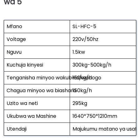
wa 5
Mfano
SL-HFC-5
Voltage
220v/50hz
Nguvu
1.5kw
Kuchuja kinyesi
300kg-500kg/h
Tenganisha minyoo wakubwa/wadogo
150kg/h
Chagua minyoo wa biashara
150kg/h
Uzito wa neti
295kg
Ukubwa wa Mashine
1640*750*1210mm
Utendaji
Majukumu matano ya usafis