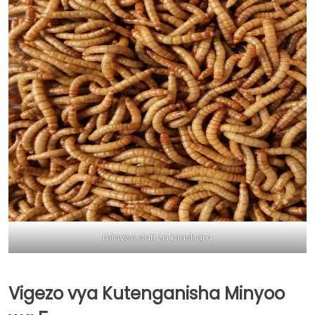
minyoo safi za biashara
Vigezo vya Kutenganisha Minyoo