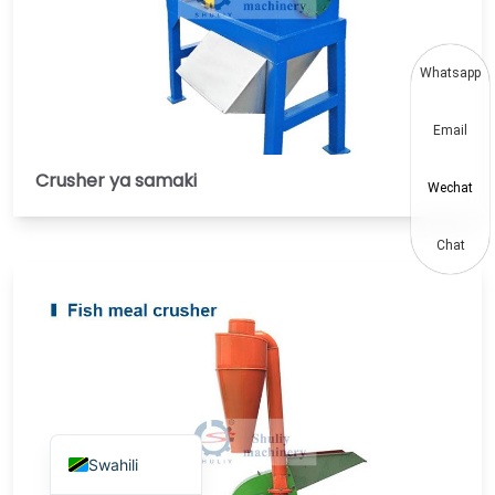
Vietnamese
Japanese
Whatsapp
Korean
Email
Hindi
Chinese
Crusher ya samaki
Wechat
Spanish
Russian
Chat
Portuguese
German
French
Arabic
English
Swahili