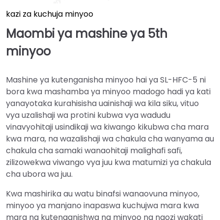
kazi za kuchuja minyoo
Maombi ya mashine ya 5th
minyoo
Mashine ya kutenganisha minyoo hai ya SL-HFC-5 ni
bora kwa mashamba ya minyoo madogo hadi ya kati
yanayotaka kurahisisha uainishaji wa kila siku, vituo
vya uzalishaji wa protini kubwa vya wadudu
vinavyohitaji usindikaji wa kiwango kikubwa cha mara
kwa mara, na wazalishaji wa chakula cha wanyama au
chakula cha samaki wanaohitaji malighafi safi,
zilizowekwa viwango vya juu kwa matumizi ya chakula
cha ubora wa juu.
Kwa mashirika au watu binafsi wanaovuna minyoo,
minyoo ya manjano inapaswa kuchujwa mara kwa
mara na kutenganishwa na minyoo na ngozi wakati