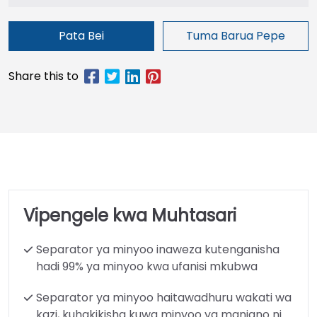
Pata Bei
Tuma Barua Pepe
Vipengele kwa Muhtasari
Separator ya minyoo inaweza kutenganisha
hadi 99% ya minyoo kwa ufanisi mkubwa
Separator ya minyoo haitawadhuru wakati wa
kazi, kuhakikisha kuwa minyoo ya manjano ni