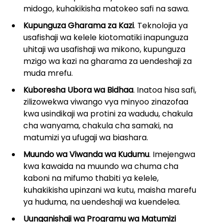
midogo, kuhakikisha matokeo safi na sawa.
Kupunguza Gharama za Kazi
. Teknolojia ya
usafishaji wa kelele kiotomatiki inapunguza
uhitaji wa usafishaji wa mikono, kupunguza
mzigo wa kazi na gharama za uendeshaji za
muda mrefu.
Kuboresha Ubora wa Bidhaa
. Inatoa hisa safi,
zilizowekwa viwango vya minyoo zinazofaa
kwa usindikaji wa protini za wadudu, chakula
cha wanyama, chakula cha samaki, na
matumizi ya ufugaji wa biashara.
Muundo wa Viwanda wa Kudumu
. Imejengwa
kwa kawaida na muundo wa chuma cha
kaboni na mifumo thabiti ya kelele,
kuhakikisha upinzani wa kutu, maisha marefu
ya huduma, na uendeshaji wa kuendelea.
Uunganishaji wa Programu wa Matumizi