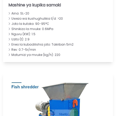
Mashine ya kupika samaki
Aina: SL-20
Uwezo wa kushughulikia t/d: >20
Joto la kutoka: 90-95°C
Shinikizo la mvuke: 0.6MPa
Nguvu (KW): 1.5
Uzito (t): 2.9
Eneo la kubadilishia joto: Takriban 5m2
Rev: 0.7-5r/min
Matumizi ya mvuke (kg/h): 220
Italian
Greek
Urdu
Turkish
Indonesian
Thai