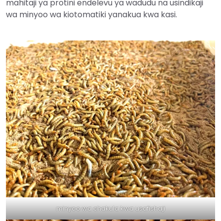
mahitaji ya protini endelevu ya wadudu na usindikaji
wa minyoo wa kiotomatiki yanakua kwa kasi.
minyoo wa chakula kwa usafishaji