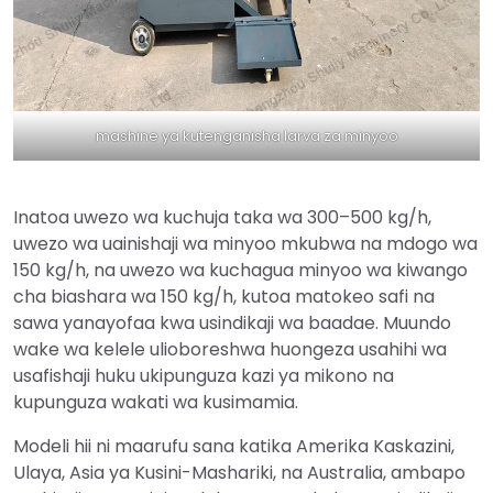
mashine ya kutenganisha larva za minyoo
Inatoa uwezo wa kuchuja taka wa 300–500 kg/h,
uwezo wa uainishaji wa minyoo mkubwa na mdogo wa
150 kg/h, na uwezo wa kuchagua minyoo wa kiwango
cha biashara wa 150 kg/h, kutoa matokeo safi na
sawa yanayofaa kwa usindikaji wa baadae. Muundo
wake wa kelele ulioboreshwa huongeza usahihi wa
usafishaji huku ukipunguza kazi ya mikono na
kupunguza wakati wa kusimamia.
Modeli hii ni maarufu sana katika Amerika Kaskazini,
Ulaya, Asia ya Kusini-Mashariki, na Australia, ambapo