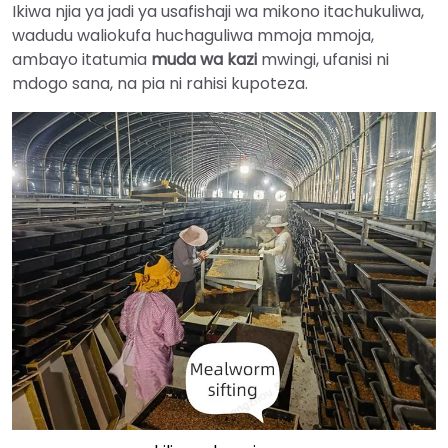
Ikiwa njia ya jadi ya usafishaji wa mikono itachukuliwa,
wadudu waliokufa huchaguliwa mmoja mmoja,
ambayo itatumia
muda wa kazi
mwingi, ufanisi ni
mdogo sana, na pia ni rahisi kupoteza.