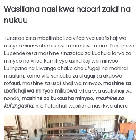
Wasiliana nasi kwa habari zaidi na
nukuu
Tunatoa aina mbalimbali za vifaa vya usafishaji wa
minyoo vinavyoboreshwa mara kwa mara. Tunaweza
kupendekeza mashine zinazofaa za kuchuja larva za
minyoo na vifaa kamili vya usindikaji wa minyoo
kulingana na kiwango chako cha ufugaji na mahitaji
maalum, kama vile sanduku za ufugaji za ukubwa
tofauti, mashine za usafishaji wa minyoo,
mashine za
usafishaji wa minyoo mikubwa
, vifaa vya usafishaji wa
nondo,
mashine za kukausha minyoo
,
mashine za
kufungasha
, n.k. Tafadhali wasiliana nasi kwa uhuru.