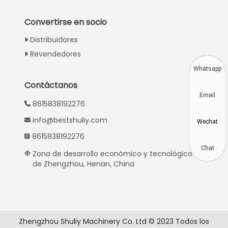
Turkish
Convertirse en socio
Indonesian
Distribuidores
Thai
Revendedores
Vietnamese
Whatsapp
Japanese
Contáctanos
Email
Korean
8615838192276
Hindi
info@bestshuliy.com
Wechat
Chinese
8615838192276
Russian
Chat
Zona de desarrollo económico y tecnológico
de Zhengzhou, Henan, China
Portuguese
German
French
Arabic
Zhengzhou Shuliy Machinery Co. Ltd © 2023 Todos los