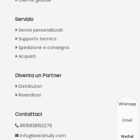
Servizio
Greek
Servizi personalizzati
Supporto tecnico
Urdu
Spedizione e consegna
Swahili
Acquisti
Turkish
Indonesian
Diventa un Partner
Thai
Distributori
Vietnamese
Rivenditori
Japanese
Whatsapp
Korean
Contattaci
Email
Hindi
8615838192276
Chinese
info@bestshuliy.com
Wechat