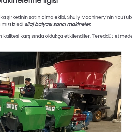
akinelerine İlgisi
ika şirketinin satın alma ekibi, Shuliy Machinery’nin YouTu
mızı izledi
silaj balyası sarıcı makineler
.
 kalitesi karşısında oldukça etkilendiler. Tereddüt etmed