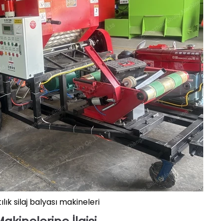
ılık silaj balyası makineleri