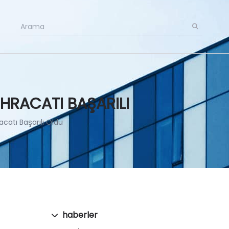
İHRACATI BAŞARILI
acatı Başarılı Oldu
haberler