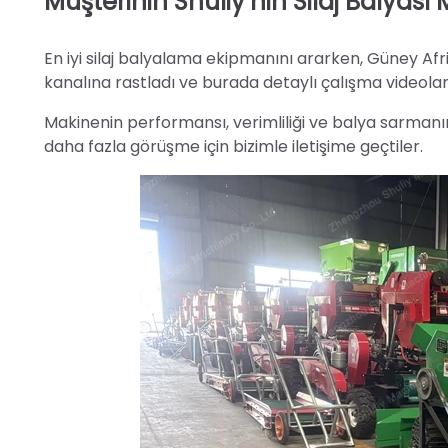
Müşterinin Shuliy’nin Silaj Balyası M
En iyi silaj balyalama ekipmanını ararken, Güney Afr
kanalına rastladı ve burada detaylı çalışma videoları
Makinenin performansı, verimliliği ve balya sarmanın
daha fazla görüşme için bizimle iletişime geçtiler.