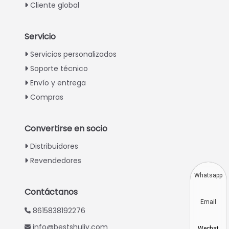
Cliente global
Servicio
Italian
Servicios personalizados
Soporte técnico
Greek
Envío y entrega
Urdu
Compras
Swahili
Turkish
Convertirse en socio
Indonesian
Distribuidores
Thai
Revendedores
Vietnamese
Whatsapp
Japanese
Contáctanos
Email
Korean
8615838192276
Hindi
info@bestshuliy.com
Wechat