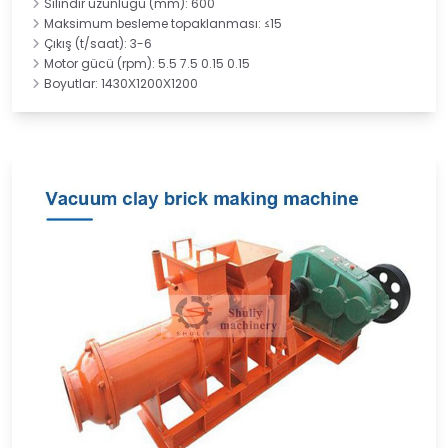
Silindir uzunluğu (mm): 600
Maksimum besleme topaklanması: ≤15
Çıkış (t/saat): 3-6
Motor gücü (rpm): 5.5 7.5 0.15 0.15
Boyutlar: 1430Χ1200Χ1200