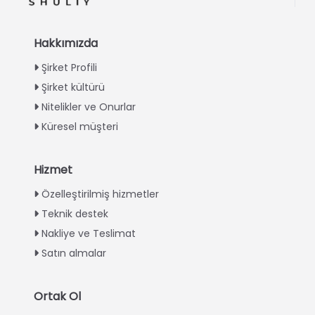
Hakkımızda
Şirket Profili
Şirket kültürü
Nitelikler ve Onurlar
Küresel müşteri
Hizmet
Italian
Özelleştirilmiş hizmetler
Teknik destek
Greek
Nakliye ve Teslimat
Urdu
Satın almalar
Swahili
Indonesian
Ortak Ol
Thai