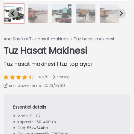
Ana Sayfa
»
Tuz hasat makinesi
»
Tuz hasat makinesi
Tuz Hasat Makinesi
Tuz hasat makinesi | tuz toplayıcı
4.5/5 - (8 votes)
son düzenleme: 2023/3/30
Model: SL-02
Kapasite: 150-400t/h
Güç: 55kw/44hp
Çalışma genişliği: 2000mm