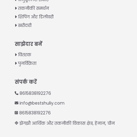
Urdu
तकनीकी समर्थन
शिपिंग और डिलीवरी
Swahili
खरीदारी
Turkish
Indonesian
साझेदार बनें
Thai
वितरक
Vietnamese
पुनर्विक्रेता
Japanese
Korean
संपर्क करें
Chinese
8615838192276
Spanish
info@bestshuliy.com
Russian
8615838192276
Portuguese
झेंगझौ आर्थिक और तकनीकी विकास क्षेत्र, हेनान, चीन
German