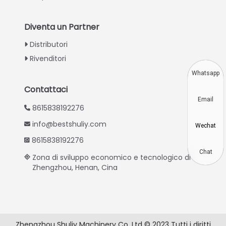
Turkish
Indonesian
Diventa un Partner
Thai
Distributori
Vietnamese
Rivenditori
Japanese
Whatsapp
Korean
Contattaci
Email
Hindi
8615838192276
Chinese
info@bestshuliy.com
Wechat
Spanish
8615838192276
Russian
Chat
Zona di sviluppo economico e tecnologico di
Zhengzhou, Henan, Cina
Portuguese
German
French
Arabic
Zhengzhou Shuliy Machinery Co. Ltd © 2023 Tutti i diritti