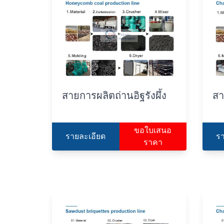
สายการผลิตถ่านอิฐรังผึ้ง
สา
ขอใบเสนอ
รายละเอียด
ร
ราคา