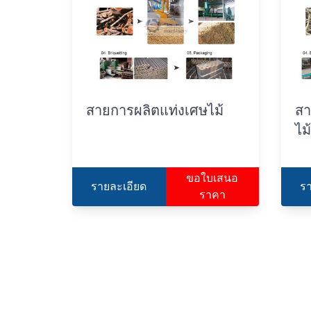
สายการผลิตแท่งเศษไม้
สา
ไม
ขอใบเสนอ
รายละเอียด
ร
ราคา