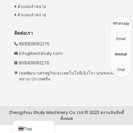
Indonesian
ตัวแทนจำหน่าย
Vietnamese
ตัวแทนจำหน่าย
Japanese
Whatsapp
Korean
ติดต่อเรา
Email
Hindi
8615838192276
Chinese
info@bestshuliy.com
Wechat
Spanish
8615838192276
Russian
Chat
เขตพัฒนาเศรษฐกิจและเทคโนโลยีเฉิงโจว มณฑลเหอ
หนาน ประเทศจีน
Portuguese
German
French
Arabic
Zhengzhou Shuliy Machinery Co. Ltd © 2023 สงวนลิขสิทธิ์
ทั้งหมด
English
Thai