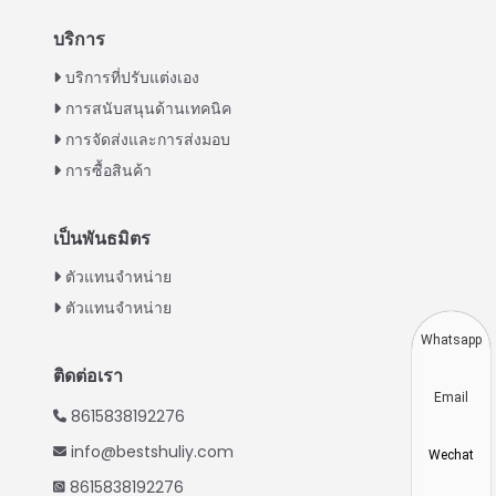
บริการ
Italian
บริการที่ปรับแต่งเอง
การสนับสนุนด้านเทคนิค
Greek
การจัดส่งและการส่งมอบ
Urdu
การซื้อสินค้า
Swahili
Turkish
เป็นพันธมิตร
Indonesian
ตัวแทนจำหน่าย
Vietnamese
ตัวแทนจำหน่าย
Japanese
Whatsapp
Korean
ติดต่อเรา
Email
Hindi
8615838192276
Chinese
info@bestshuliy.com
Wechat
Spanish
8615838192276