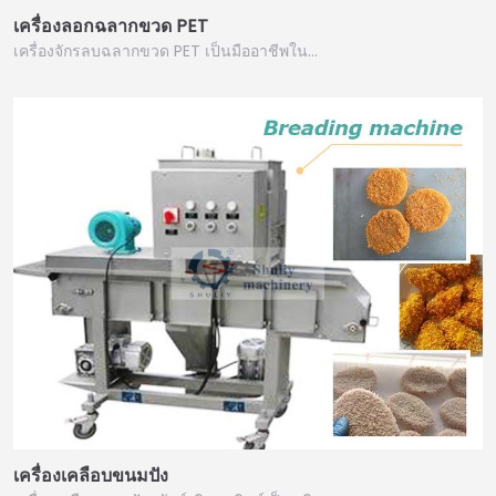
เครื่องลอกฉลากขวด PET
เครื่องจักรลบฉลากขวด PET เป็นมืออาชีพใน…
เครื่องเคลือบขนมปัง