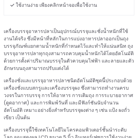
ใช้งานง่าย เพียงคลิกหน้าจอเพื่อใช้งาน
เครื่องบรรจุอาหารปลาเป็นอุปกรณ์บรรจุและชั่งน้ำหนักที่ใช้
งานได้จริง ซึ่งมีหน้าที่หลักในการแบ่งอาหารปลาออกเป็นถุง
บรรจุภัณฑ์แยกตามน้ำหนักที่กำหนดไว้และทำให้แน่นสนิท ถุง
บรรจุอาหารปลาทุกถุงสามารถควบคุมน้ำหนักได้โดยอัตโนมัติ
ด้วยการตั้งค่าปริมาณบรรจุในตัวควบคุมไฟฟ้า และลายและตัว
อักษรบนถุงสามารถปรับแต่งได้
เครื่องชั่งและบรรจุอาหารปลาชนิดอัตโนมัติชุดนี้ประกอบด้วย
เครื่องชั่งแบบสกรูและเครื่องบรรจุผง ซึ่งสามารถทำงานครบ
วงจรในการบรรจุ การให้อาหาร การเติมถุง การระบายอากาศ
(ดูดอากาศ) และการพิมพ์วันที่ และมีฟังก์ชันนับจำนวน
อัตโนมัติ เหมาะอย่างยิ่งสำหรับบรรจุผงต่าง ๆ เช่น แป้ง ผงถั่ว
เขียว เป็นต้น
เครื่องบรรจุนี้ใช้เทคโนโลยีไมโครคอมพิวเตอร์ชั้นนำระดับ
โลก จอแสดงผล LCD ขนาด 5 นิ้ว อินเทอร์เฟซการใช้งานง่าย