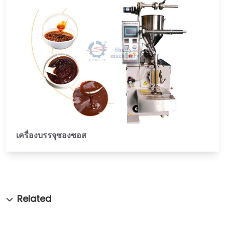
เครื่องบรรจุซองซอส