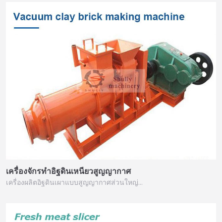
เครื่องจักรทำอิฐดินเหนียวสูญญากาศ
เครื่องผลิตอิฐดินเผาแบบสูญญากาศส่วนใหญ่…