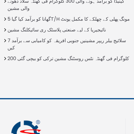
کینیڈا کو برآمد ہونے والی 300 کلوگرام فی گھنٹہ سلاد دھونے
والی مشین
گھانا کو برآمد کیا گیا 5T/H مونگ پھلی کے چھلکے کا مکمل یونٹ
نائیجیریا کے لیے صنعتی پلاسٹک ری سائیکلنگ مشین
7 سلائیج بیلر ریپر مشینیں جنوبی افریقہ کو کامیابی سے برآمد
کیں
200 کلوگرام فی گھنٹہ نٹس روسٹنگ مشین ترکی کو بیچی گئی