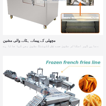
مچھلی کے پیمانے ہٹانے والی مشین
ماہی گیر اسکالر مشین جسے فِش کلیننگ مشین بھی کہا جاتا ہے…