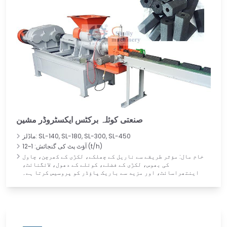
صنعتی کوئلہ برکٹس ایکسٹروڈر مشین
ماڈلز: SL-140, SL-180, SL-300, SL-450
آؤٹ پٹ کی گنجائش: 1~12 (t/h)
خام مال: مؤثر طریقے سے ناریل کے چھلکے، لکڑی کے کھرچن، چاول
کی بھوس، لکڑی کے فضلے، کوئلے کے دھول، لائگنائٹ،
اینتھراسائٹ، اور مزید سے باریک پاؤڈر کو پروسیس کرتا ہے۔