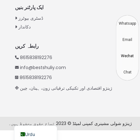
Thai
ایک پارٹنر بنیں
Vietnamese
ڈسٹری بیوٹرز
Japanese
Whatsapp
دکاندار
Korean
Email
Hindi
رابطہ کریں
Chinese
Wechat
8615838192276
Spanish
info@bestshuliy.com
Russian
Chat
8615838192276
Portuguese
ژینژو اقتصادی اور تکنیکی ترقیاتی زون، ہینان، چین
German
French
Arabic
ژینژو شولی مشینری کمپنی لمیٹڈ © 2023 تمام حقوق محفوظ ہیں۔
English
Urdu