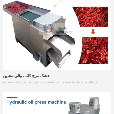
خشک مرچ کاٹنے والی مشین
خشک مرچ کا کاٹنے والی مشین خاص طور پر مرچ کے لیے ہے…