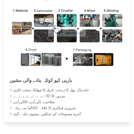
باربی کیو کوئلہ بنانے والی مشین
خام مال: پھل کا درخت، ناریل کا چھلکا، سخت لکڑی
مزدور: 8-10 افراد کی ضرورت ہے
صلاحیت: 2ٹن/دن-30ٹن/دن
ضروری فیکٹری کا علاقہ: 500م² سے زیادہ
آخری مصنوعات کی شکلیں: بیضوی، تکیہ، گیند