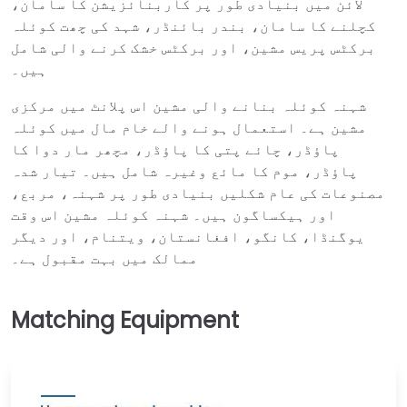
لائن میں بنیادی طور پر کاربنائزیشن کا سامان،
کچلنے کا سامان، بندر بائنڈر، شہد کی چھت کوئلہ
برکٹس پریس مشین، اور برکٹس خشک کرنے والی شامل
ہیں۔
شہنہ کوئلہ بنانے والی مشین اس پلانٹ میں مرکزی
مشین ہے۔ استعمال ہونے والے خام مال میں کوئلہ
پاؤڈر، چائے پتی کا پاؤڈر، مچھر مار دوا کا
پاؤڈر، موم کا مائع وغیرہ شامل ہیں۔ تیار شدہ
مصنوعات کی عام شکلیں بنیادی طور پر شہنہ، مربع،
اور ہیکساگون ہیں۔ شہنہ کوئلہ مشین اس وقت
یوگنڈا، کانگو، افغانستان، ویتنام، اور دیگر
ممالک میں بہت مقبول ہے۔