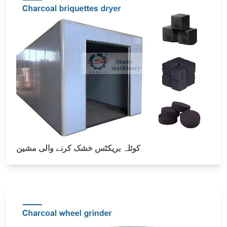
کوئلہ بریکٹس خشک کرنے والی مشین