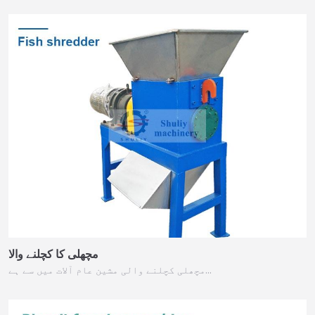
مچھلی کا کچلنے والا
مچھلی کچلنے والی مشین عام آلات میں سے ہے…