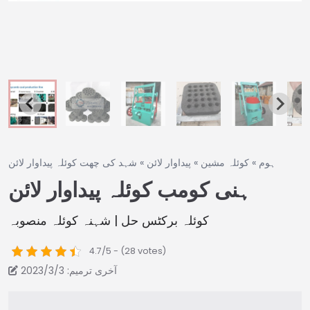
ہوم
»
کوئلہ مشین
»
پیداوار لائن
»
شہد کی چھت کوئلہ پیداوار لائن
ہنی کومب کوئلہ پیداوار لائن
کوئلہ برکٹس حل | شہنہ کوئلہ منصوبہ
4.7/5 - (28 votes)
آخری ترمیم: 2023/3/3