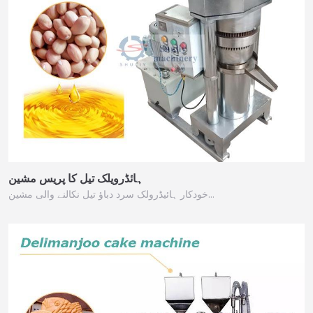
ہائڈرویلک تیل کا پریس مشین
خودکار ہائیڈرولک سرد دباؤ تیل نکالنے والی مشین…