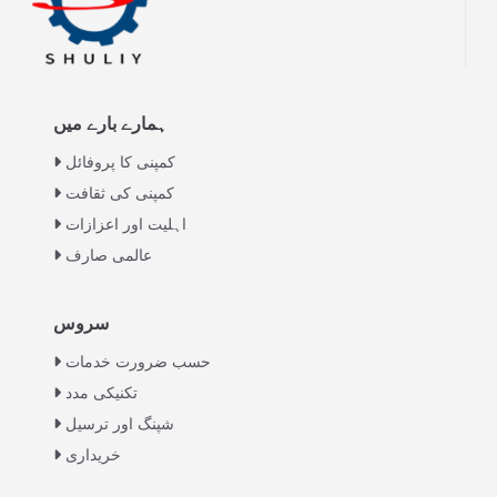
ہمارے بارے میں
کمپنی کا پروفائل
کمپنی کی ثقافت
اہلیت اور اعزازات
عالمی صارف
Italian
سروس
Greek
حسب ضرورت خدمات
Swahili
تکنیکی مدد
شپنگ اور ترسیل
Turkish
خریداری
Indonesian