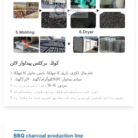
کوئلہ برکٹس پیداوار لائن
خام مال: لکڑی، ناریل کا چھلکا، بانس، چاول کا چھلکا
بنیادی پیداوار: 500کلوگرام/گھنٹہ-1ٹن/گھنٹہ
مزدور: 6-10 افراد کی ضرورت ہے
تیار شدہ برکیٹس کی شکل: مربع، گول، ہیکساگونل
مشین ماڈلز: کسٹمر کی ضروریات کے مطابق تجویز کیا جا سکتا ہے