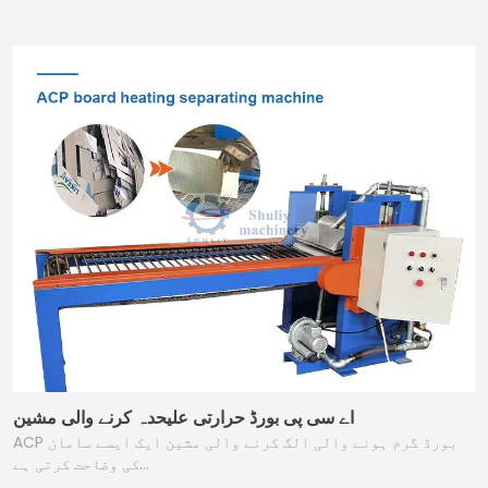
اے سی پی بورڈ حرارتی علیحدہ کرنے والی مشین
ACP بورڈ گرم ہونے والی الگ کرنے والی مشین ایک ایسے سامان
کی وضاحت کرتی ہے…