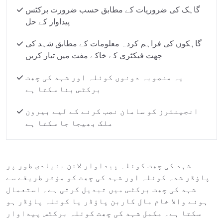
گاہک کی ضروریات کے مطابق حسب ضرورت برکٹس
پیداوار کے حل
گاہکوں کی فراہم کردہ معلومات کے مطابق شہد کی
چھت فیکٹری کے خاکے مفت میں تیار کریں
یہ منصوبہ دونوں کوئلہ اور شہد کی چھت
برکٹس بنا سکتا ہے
انجینئرز کو سامان نصب کرنے کے لیے بیرون
ملک بھیجا جا سکتا ہے
شہد کی چھت کوئلہ پیداوار لائن بنیادی طور پر
پاؤڈر شدہ کوئلہ اور شہد کی چھت کو مؤثر طریقے سے
شہد کی چھت برکٹس میں تبدیل کرتی ہے۔ استعمال
ہونے والا خام مال کاربن پاؤڈر یا کوئلہ پاؤڈر ہو
سکتا ہے۔ مکمل شہد کی چھت کوئلہ برکٹس پیداوار