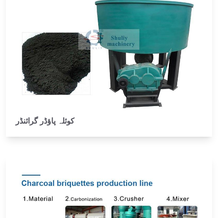
کوئلہ پاؤڈر گرائنڈر