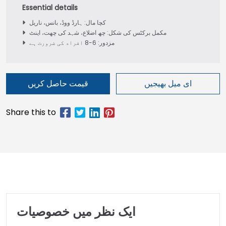
کچا مال: ہارڈ ووڈ، بانس، ناریل
مکمل برکٹس کی شکل: چھ اضلاع، شہد کی چھت، اینٹ
مزدور: 6-8 افراد کی ضرورت ہے
ای میل بھیجیں
قیمت حاصل کریں
ایک نظر میں خصوصیات