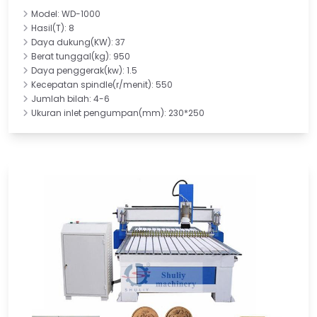
Model: WD-1000
Hasil(T): 8
Daya dukung(KW): 37
Berat tunggal(kg): 950
Daya penggerak(kw): 1.5
Kecepatan spindle(r/menit): 550
Jumlah bilah: 4-6
Ukuran inlet pengumpan(mm): 230*250