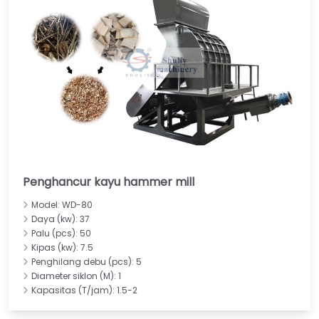
Penghancur kayu hammer mill
Model: WD-80
Daya (kw): 37
Palu (pcs): 50
Kipas (kw): 7.5
Penghilang debu (pcs): 5
Diameter siklon (M): 1
Kapasitas (T/jam): 1.5-2