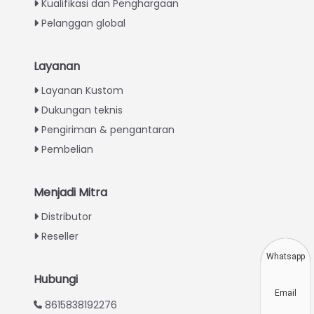
Kualifikasi dan Penghargaan
Pelanggan global
Layanan
Italian
Layanan Kustom
Dukungan teknis
Greek
Pengiriman & pengantaran
Urdu
Pembelian
Swahili
Turkish
Menjadi Mitra
Thai
Distributor
Vietnamese
Reseller
Japanese
Whatsapp
Korean
Hubungi
Email
Hindi
8615838192276