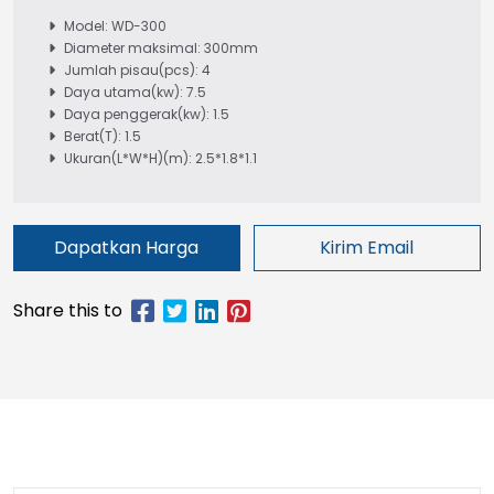
Model: WD-300
Diameter maksimal: 300mm
Jumlah pisau(pcs): 4
Daya utama(kw): 7.5
Daya penggerak(kw): 1.5
Berat(T): 1.5
Ukuran(L*W*H)(m): 2.5*1.8*1.1
Dapatkan Harga
Kirim Email