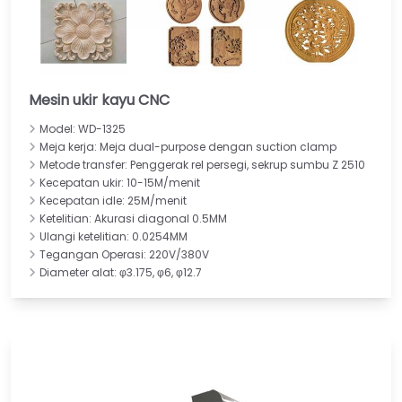
Mesin ukir kayu CNC
Model: WD-1325
Meja kerja: Meja dual-purpose dengan suction clamp
Metode transfer: Penggerak rel persegi, sekrup sumbu Z 2510
Kecepatan ukir: 10-15M/menit
Kecepatan idle: 25M/menit
Ketelitian: Akurasi diagonal 0.5MM
Ulangi ketelitian: 0.0254MM
Tegangan Operasi: 220V/380V
Diameter alat: φ3.175, φ6, φ12.7