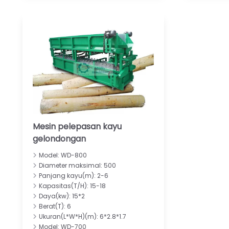
Mesin pelepasan kayu
gelondongan
Model: WD-800
Diameter maksimal: 500
Panjang kayu(m): 2-6
Kapasitas(T/H): 15-18
Daya(kw): 15*2
Berat(T): 6
Ukuran(L*W*H)(m): 6*2.8*1.7
Model: WD-700