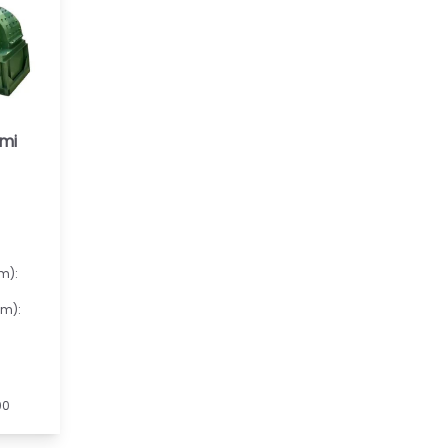
mi
m):
m):
00