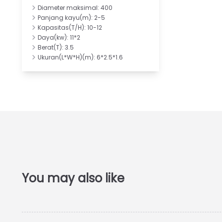
Diameter maksimal: 400
Panjang kayu(m): 2-5
Kapasitas(T/H): 10-12
Daya(kw): 11*2
Berat(T): 3.5
Ukuran(L*W*H)(m): 6*2.5*1.6