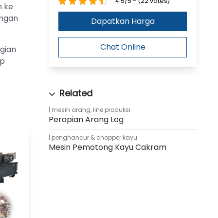
4.5/5 - (22 votes)
n ke
ongan
Dapatkan Harga
Chat Online
agian
up
mesin arang
,
line produksi
Perapian Arang Log
penghancur & chopper kayu
Mesin Pemotong Kayu Cakram