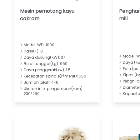
Mesin pemotong kayu
Pengha
cakram
mill
Model: WD-1000
Hasil(T): 8
Model: 
Daya dukung(KW): 37
Daya (kw
Berat tunggal(kg): 950
Palu (pcs
Daya penggerak(kw): 1.5
Kipas (kw
Kecepatan spindle(r/menit): 550
Penghila
Jumlah bilah: 4-6
Diameter 
Ukuran inlet pengumpan(mm):
230*250
Kapasita