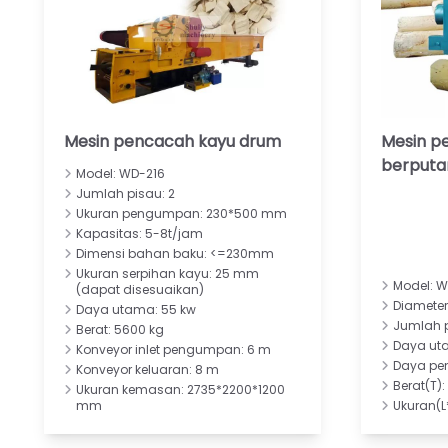
Mesin pencacah kayu drum
Mesin p
berputa
Model: WD-216
Jumlah pisau: 2
Ukuran pengumpan: 230*500 mm
Kapasitas: 5-8t/jam
Dimensi bahan baku: <=230mm
Ukuran serpihan kayu: 25 mm
Model: 
(dapat disesuaikan)
Diamete
Daya utama: 55 kw
Jumlah p
Berat: 5600 kg
Daya uta
Konveyor inlet pengumpan: 6 m
Daya pen
Konveyor keluaran: 8 m
Berat(T): 
Ukuran kemasan: 2735*2200*1200
mm
Ukuran(L*