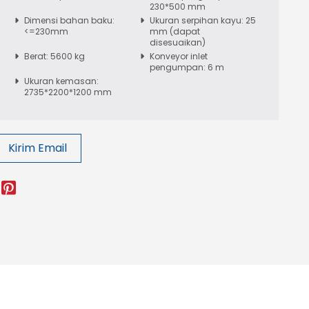
230*500 mm
Dimensi bahan baku:
Ukuran serpihan kayu: 25
<=230mm
mm (dapat
disesuaikan)
Berat: 5600 kg
Konveyor inlet
pengumpan: 6 m
Ukuran kemasan:
2735*2200*1200 mm
Kirim Email