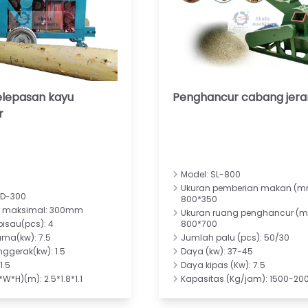
elepasan kayu
Penghancur cabang jera
r
Model: SL-800
Ukuran pemberian makan (m
WD-300
800*350
r maksimal: 300mm
Ukuran ruang penghancur (m
isau(pcs): 4
800*700
ma(kw): 7.5
Jumlah palu (pcs): 50/30
ggerak(kw): 1.5
Daya (kw): 37-45
1.5
Daya kipas (Kw): 7.5
W*H)(m): 2.5*1.8*1.1
Kapasitas (Kg/jam): 1500-20