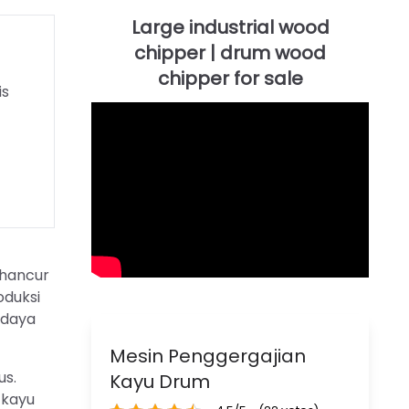
is
ghancur
oduksi
 daya
Mesin Penggergajian
us.
Kayu Drum
 kayu