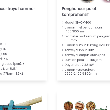
ncur kayu hammer
Penghancur palet
komprehensif
Model: SL-C-1400
Ukuran inlet pengumpan:
1400*800mm
Diameter maksimum pengum
500mm
WD-80
Ukuran output: Kurang dari 
): 37
Konveyor input: 10m
): 50
Konveyor output: 360*4pcs
): 7.5
Jumlah palu: 10-15t/jam
ng debu (pcs): 5
Daya total: 213,5 kW
siklon (M): 1
Ukuran keseluruhan:
s (T/jam): 1.5-2
9600*2400*3300mm