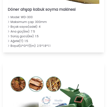
Döner ahşap kabuk soyma makinesi
Model: WD-300
Maksimum çap: 300mm
Bıçak sayısı(adet): 4
Ana güç(kw): 7.5
Sürüş gücü(kw): 1.5
Ağırlık(T): 1.5
Boyut(U*G*Y)(m): 2.5*1.8*1.1