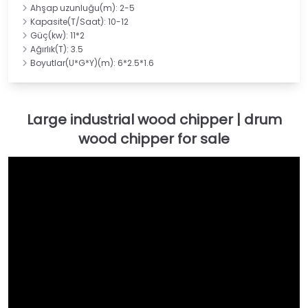
Ahşap uzunluğu(m): 2-5
Kapasite(T/Saat): 10-12
Güç(kw): 11*2
Ağırlık(T): 3.5
Boyutlar(U*G*Y)(m): 6*2.5*1.6