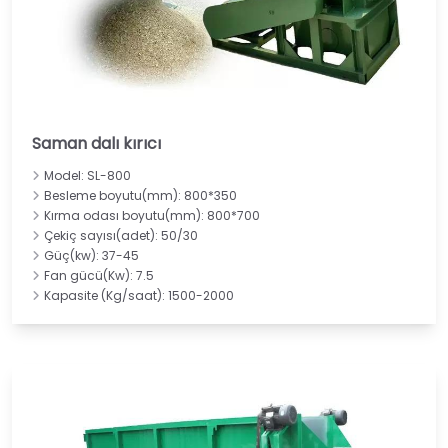
Saman dalı kırıcı
Model: SL-800
Besleme boyutu(mm): 800*350
Kırma odası boyutu(mm): 800*700
Çekiç sayısı(adet): 50/30
Güç(kw): 37-45
Fan gücü(Kw): 7.5
Kapasite (Kg/saat): 1500-2000