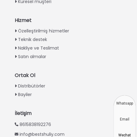
Küresel müşteri
Hizmet
Italian
Özelleştirilmiş hizmetler
Teknik destek
Greek
Nakliye ve Teslimat
Urdu
Satın almalar
Swahili
Indonesian
Ortak Ol
Thai
Distribütörler
Vietnamese
Bayiler
Japanese
Whatsapp
Korean
İletişim
Email
Hindi
8615838192276
Chinese
info@bestshuliy.com
Wechat