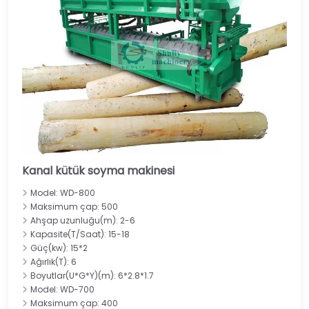
Kanal kütük soyma makinesi
Model: WD-800
Maksimum çap: 500
Ahşap uzunluğu(m): 2-6
Kapasite(T/Saat): 15-18
Güç(kw): 15*2
Ağırlık(T): 6
Boyutlar(U*G*Y)(m): 6*2.8*1.7
Model: WD-700
Maksimum çap: 400