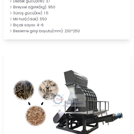
Destek gücü(KW): 37
Bireysel ağırlık(kg): 950
Sürüş gücü(kw): 1.5
Mil hızı(r/dak): 550
Bıçak sayısı: 4-6
Besleme girişi boyutu(mm): 230*250