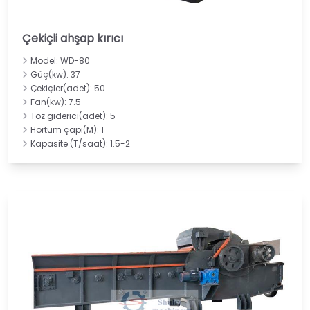
Çekiçli ahşap kırıcı
Model: WD-80
Güç(kw): 37
Çekiçler(adet): 50
Fan(kw): 7.5
Toz giderici(adet): 5
Hortum çapı(M): 1
Kapasite (T/saat): 1.5-2