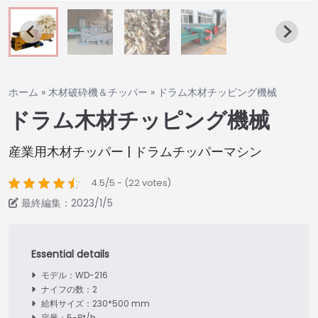
ホーム
»
木材破砕機＆チッパー
»
ドラム木材チッピング機械
ドラム木材チッピング機械
産業用木材チッパー | ドラムチッパーマシン
4.5/5 - (22 votes)
最終編集：2023/1/5
モデル：WD-216
ナイフの数：2
給料サイズ：230*500 mm
容量：5-8t/h