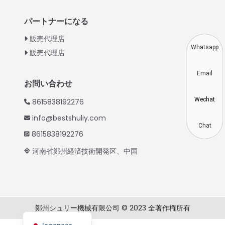
Indonesian
パートナーになる
Thai
販売代理店
Vietnamese
Whatsapp
販売代理店
Korean
Email
Hindi
お問い合わせ
Chinese
Wechat
8615838192276
Spanish
info@bestshuliy.com
Russian
Chat
8615838192276
Portuguese
河南省鄭州経済技術開発区、中国
German
French
Arabic
鄭州シュリー機械有限公司 © 2023 全著作権所有
English