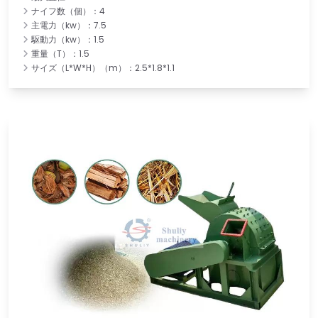
ナイフ数（個）：4
主電力（kw）：7.5
駆動力（kw）：1.5
重量（T）：1.5
サイズ（L*W*H）（m）：2.5*1.8*1.1