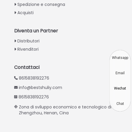
Spedizione e consegna
Swahili
Acquisti
Turkish
Indonesian
Diventa un Partner
Thai
Distributori
Vietnamese
Rivenditori
Japanese
Whatsapp
Korean
Contattaci
Email
Hindi
8615838192276
Chinese
info@bestshuliy.com
Wechat
Spanish
8615838192276
Russian
Chat
Zona di sviluppo economico e tecnologico di
Zhengzhou, Henan, Cina
Portuguese
German