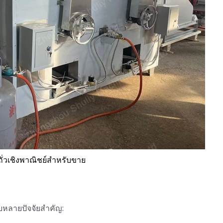
่วถั่วเชิงพาณิชย์สำหรับขาย
ับหลายปัจจัยสำคัญ: