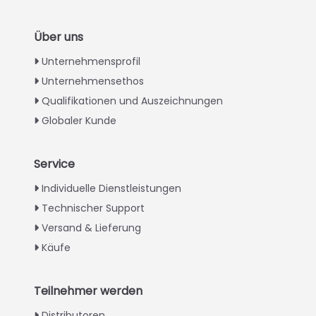
Über uns
Unternehmensprofil
Unternehmensethos
Qualifikationen und Auszeichnungen
Globaler Kunde
Service
Italian
Individuelle Dienstleistungen
Technischer Support
Greek
Versand & Lieferung
Urdu
Käufe
Swahili
Turkish
Teilnehmer werden
Indonesian
Distributoren