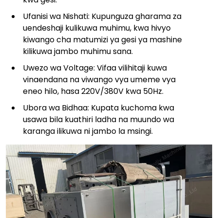
Ufanisi wa Nishati: Kupunguza gharama za
uendeshaji kulikuwa muhimu, kwa hivyo
kiwango cha matumizi ya gesi ya mashine
kilikuwa jambo muhimu sana.
Uwezo wa Voltage: Vifaa vilihitaji kuwa
vinaendana na viwango vya umeme vya
eneo hilo, hasa 220V/380V kwa 50Hz.
Ubora wa Bidhaa: Kupata kuchoma kwa
usawa bila kuathiri ladha na muundo wa
karanga ilikuwa ni jambo la msingi.