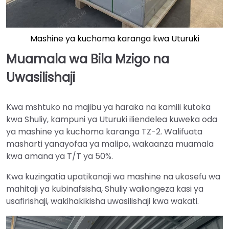
Mashine ya kuchoma karanga kwa Uturuki
Muamala wa Bila Mzigo na
Uwasilishaji
Kwa mshtuko na majibu ya haraka na kamili kutoka
kwa Shuliy, kampuni ya Uturuki iliendelea kuweka oda
ya mashine ya kuchoma karanga TZ-2. Walifuata
masharti yanayofaa ya malipo, wakaanza muamala
kwa amana ya T/T ya 50%.
Kwa kuzingatia upatikanaji wa mashine na ukosefu wa
mahitaji ya kubinafsisha, Shuliy waliongeza kasi ya
usafirishaji, wakihakikisha uwasilishaji kwa wakati.