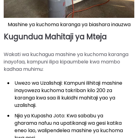
Mashine ya kuchoma karanga ya biashara inauzwa
Kugundua Mahitaji ya Mteja
Wakati wa kuchagua mashine ya kuchoma karanga
inayofaa, kampuni ilipa kipaumbele kwa mambo
kadhaa muhimu:
Uwezo wa Uzalishaji: Kampuni ilihitaji mashine
inayoweza kuchoma takriban kilo 200 za
karanga kwa saa ili kukidhi mahitaji yao ya
uzalishaji.
Njia ya Kupasha Joto: Kwa sababu ya
gharama nafuu na upatikanaji wa gesi katika
eneo lao, walipendelea mashine ya kuchoma
kwa gesi.