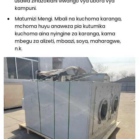
usawa zinazokidhi viwango vya ubora vya
kampuni.
Matumizi Mengi. Mbali na kuchoma karanga,
mchoma huyu anaweza pia kutumika
kuchoma aina nyingine za karanga, kama
mbegu za alizeti, mbaazi, soya, maharagwe,
n.k.