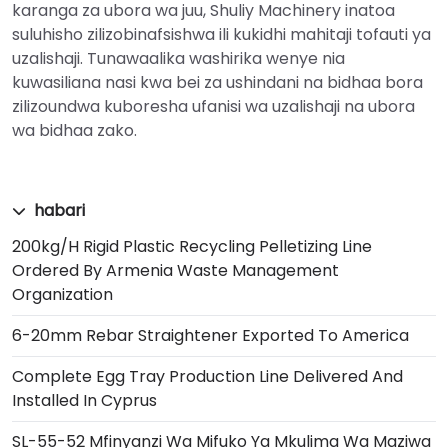
karanga za ubora wa juu, Shuliy Machinery inatoa
suluhisho zilizobinafsishwa ili kukidhi mahitaji tofauti ya
uzalishaji. Tunawaalika washirika wenye nia
kuwasiliana nasi kwa bei za ushindani na bidhaa bora
zilizoundwa kuboresha ufanisi wa uzalishaji na ubora
wa bidhaa zako.
habari
200kg/h Rigid Plastic Recycling Pelletizing Line
Ordered By Armenia Waste Management
Organization
6-20mm Rebar Straightener Exported To America
Complete Egg Tray Production Line Delivered And
Installed In Cyprus
SL-55-52 Mfinyanzi Wa Mifuko Ya Mkulima Wa Maziwa