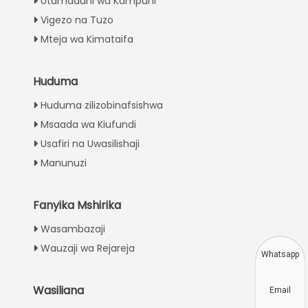
Utamaduni wa Kampuni
Vigezo na Tuzo
Mteja wa Kimataifa
Huduma
Italian
Huduma zilizobinafsishwa
Greek
Msaada wa Kiufundi
Urdu
Usafiri na Uwasilishaji
Turkish
Manunuzi
Indonesian
Thai
Fanyika Mshirika
Vietnamese
Wasambazaji
Wauzaji wa Rejareja
Japanese
Whatsapp
Korean
Wasiliana
Email
Hindi