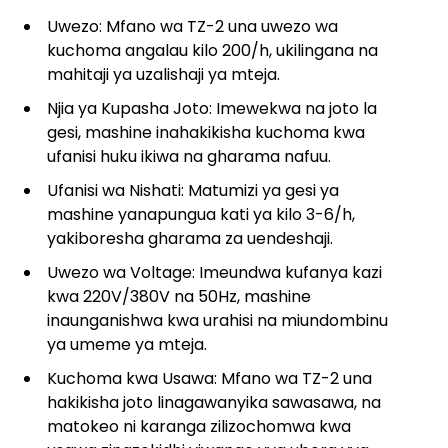
Uwezo: Mfano wa TZ-2 una uwezo wa
kuchoma angalau kilo 200/h, ukilingana na
mahitaji ya uzalishaji ya mteja.
Njia ya Kupasha Joto: Imewekwa na joto la
gesi, mashine inahakikisha kuchoma kwa
ufanisi huku ikiwa na gharama nafuu.
Ufanisi wa Nishati: Matumizi ya gesi ya
mashine yanapungua kati ya kilo 3-6/h,
yakiboresha gharama za uendeshaji.
Uwezo wa Voltage: Imeundwa kufanya kazi
kwa 220V/380V na 50Hz, mashine
inaunganishwa kwa urahisi na miundombinu
ya umeme ya mteja.
Kuchoma kwa Usawa: Mfano wa TZ-2 una
hakikisha joto linagawanyika sawasawa, na
matokeo ni karanga zilizochomwa kwa