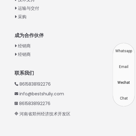
运输与交付
Swahili
采购
Turkish
Indonesian
成为合作伙伴
Thai
经销商
Vietnamese
Whatsapp
经销商
Japanese
Email
Korean
联系我们
Hindi
Wechat
8615838192276
Spanish
info@bestshuliy.com
Russian
Chat
8615838192276
Portuguese
河南省郑州经济技术开发区
German
French