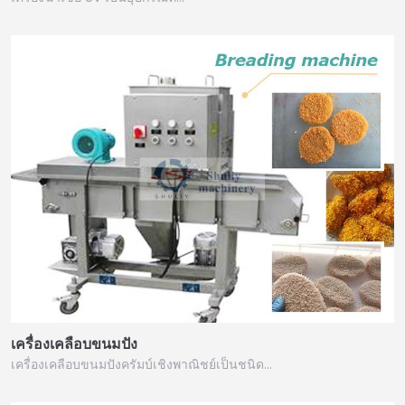
เครื่องเคลือบขนมปัง
เครื่องเคลือบขนมปังครัมบ์เชิงพาณิชย์เป็นชนิด…