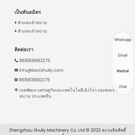
Turkish
เป็นพันธมิตร
Indonesian
ตัวแทนจำหน่าย
Vietnamese
ตัวแทนจำหน่าย
Japanese
Whatsapp
Korean
ติดต่อเรา
Email
Hindi
8615838192276
Chinese
info@bestshuliy.com
Wechat
Spanish
8615838192276
Russian
Chat
เขตพัฒนาเศรษฐกิจและเทคโนโลยีเฉิงโจว มณฑลเหอ
หนาน ประเทศจีน
Portuguese
German
French
Arabic
Zhengzhou Shuliy Machinery Co. Ltd © 2023 สงวนลิขสิทธิ์