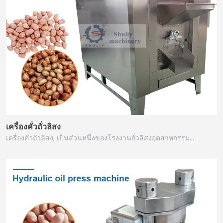
เครื่องคั่วถั่วลิสง
เครื่องคั่วถั่วลิสง, เป็นส่วนหนึ่งของโรงงานถั่วลิสงอุตสาหกรรม…