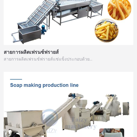
สายการผลิตเฟรนช์ฟรายส์
สายการผลิตเฟรนช์ฟรายส์แช่แข็งประกอบด้วย…