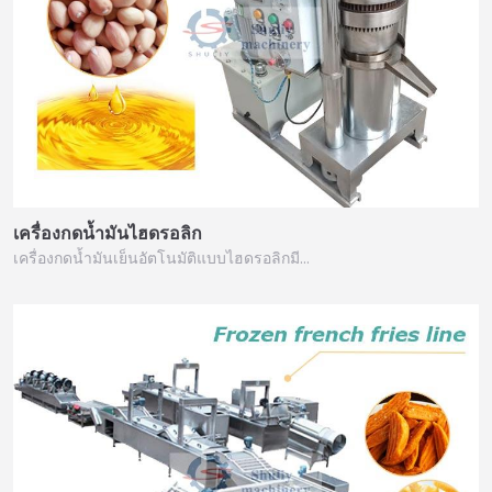
เครื่องกดน้ำมันไฮดรอลิก
เครื่องกดน้ำมันเย็นอัตโนมัติแบบไฮดรอลิกมี…