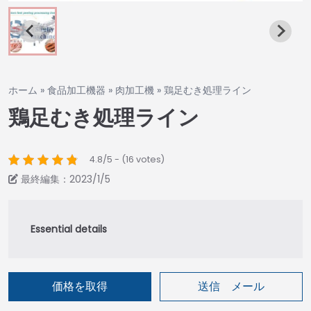
ホーム
»
食品加工機器
»
肉加工機
»
鶏足むき処理ライン
鶏足むき処理ライン
4.8/5 - (16 votes)
最終編集：2023/1/5
価格を取得
送信 メール