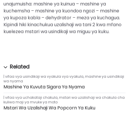
unajumuisha: mashine ya kuinua – mashine ya
kuchemsha – mashine ya kuondoa ngozi – mashine
ya kupoza kabla – dehydrator – meza ya kuchagua.
Kipindi hiki kinachukua uzalishaji wa tani 2 kwa mfano
kuelezea mstari wa usindikaji wa miguu ya kuku.
vifaa vya usindikaji wa vyakula vya vyakula
,
mashine ya usindikaji
wa nyama
Mashine Ya Kuvuta Sigara Ya Nyama
vifaa vya uchakataji chakula
,
mstari wa uzalishaji wa chakula cha
kuliwa maji ya mvuke ya moto
Mstari Wa Uzalishaji Wa Popcorn Ya Kuku