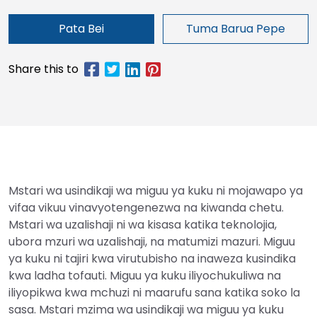
Pata Bei
Tuma Barua Pepe
Mstari wa usindikaji wa miguu ya kuku ni mojawapo ya
vifaa vikuu vinavyotengenezwa na kiwanda chetu.
Mstari wa uzalishaji ni wa kisasa katika teknolojia,
ubora mzuri wa uzalishaji, na matumizi mazuri. Miguu
ya kuku ni tajiri kwa virutubisho na inaweza kusindika
kwa ladha tofauti. Miguu ya kuku iliyochukuliwa na
iliyopikwa kwa mchuzi ni maarufu sana katika soko la
sasa. Mstari mzima wa usindikaji wa miguu ya kuku