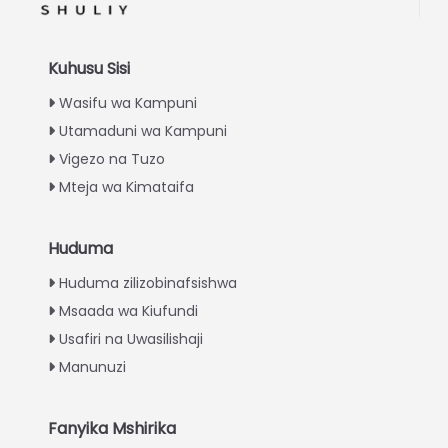
Kuhusu Sisi
Wasifu wa Kampuni
Utamaduni wa Kampuni
Vigezo na Tuzo
Mteja wa Kimataifa
Huduma
Italian
Huduma zilizobinafsishwa
Greek
Msaada wa Kiufundi
Urdu
Usafiri na Uwasilishaji
Turkish
Manunuzi
Indonesian
Thai
Fanyika Mshirika