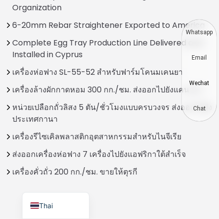
Organization
Vietnamese
6-20mm Rebar Straightener Exported to America
Japanese
Whatsapp
Complete Egg Tray Production Line Delivered and
Korean
Installed in Cyprus
Email
Hindi
เครื่องห่อฟาง SL-55-52 สำหรับฟาร์มโคนมเคนยา
Chinese
Wechat
เครื่องล้างผักกาดหอม 300 กก./ชม. ส่งออกไปยังแคนาดา
Spanish
หน่วยเปลือกถั่วลิสง 5 ตัน/ชั่วโมงแบบครบวงจร ส่งออกไปยัง
Russian
Chat
ประเทศกานา
Portuguese
เครื่องรีไซเคิลพลาสติกอุตสาหกรรมสำหรับไนจีเรีย
German
ส่งออกเครื่องห่อฟาง 7 เครื่องไปยังแอฟริกาใต้สำเร็จ
French
เครื่องคั่วถั่ว 200 กก./ชม. ขายให้ตุรกี
Arabic
English
Thai