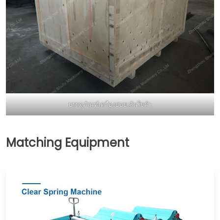
บรรจุภัณฑ์เครื่องย่อยเส้นใยผ้า