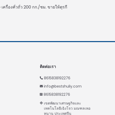
Urdu
เครื่องคั่วถั่ว 200 กก./ชม. ขายให้ตุรกี
Swahili
Turkish
Indonesian
Vietnamese
Japanese
Korean
Hindi
ติดต่อเรา
Chinese
8615838192276
Spanish
info@bestshuliy.com
Russian
8615838192276
Portuguese
เขตพัฒนาเศรษฐกิจและ
German
เทคโนโลยีเฉิงโจว มณฑลเหอ
หนาน ประเทศจีน