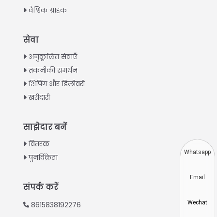
वैश्विक ग्राहक
Italian
सेवा
Greek
अनुकूलित सेवाएँ
Urdu
तकनीकी समर्थन
शिपिंग और डिलीवरी
Swahili
खरीदारी
Turkish
Indonesian
साझेदार बनें
Thai
वितरक
Vietnamese
Whatsapp
पुनर्विक्रेता
Japanese
Email
Korean
संपर्क करें
Chinese
Wechat
8615838192276
Spanish