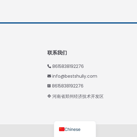
Thai
Vietnamese
Japanese
Korean
Hindi
联系我们
Spanish
8615838192276
Russian
info@bestshuliy.com
Portuguese
8615838192276
German
河南省郑州经济技术开发区
French
Arabic
English
Chinese