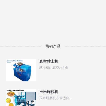
热销产品
真空粘土机
粘土机由真空…组成
玉米碎粒机
玉米研磨机非常适合…