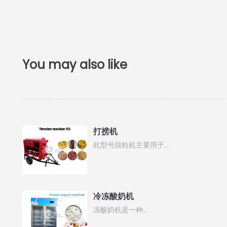
打捞机
此型号脱粒机主要用于…
冷冻酸奶机
冻酸奶机是一种…